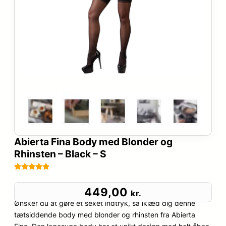
Abierta Fina Body med Blonder og
Rhinsten – Black – S
Bedømt
55
som
4.8
449,00
kr.
ud af 5
Ønsker du at gøre et sexet indtryk, så iklæd dig denne
baseret på
tætsiddende body med blonder og rhinsten fra Abierta
kundebedø