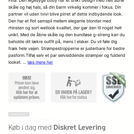
Fina. Den legesyge body har et unikt design med helt åbne
mmelser
skåle og høj hals, så din barm virkelig kommer i fokus. Din
partner vil uden tvivl blive pirret af dette indbydende look.
Den har et flot samspil mellem elegante blonder med
rhinsten og sort wetlook kvalitet, der gør den til noget helt
unikt. Med de åbne skåle og den bundløse g-streng kan du
beholde dit lækre outfit på, mens I elsker. Du vil føle dig
fræk hele vejen. Strømpestropperne er justerbare for bedre
pasform.Tilføj selv et par selvsiddende strømper og fuldend
looket. …
læs mere her