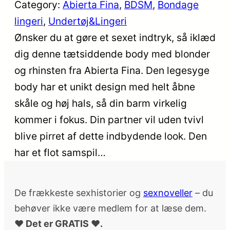
Category:
Abierta Fina
, 
BDSM
, 
Bondage
lingeri
, 
Undertøj&Lingeri
Ønsker du at gøre et sexet indtryk, så iklæd
dig denne tætsiddende body med blonder
og rhinsten fra Abierta Fina. Den legesyge
body har et unikt design med helt åbne
skåle og høj hals, så din barm virkelig
kommer i fokus. Din partner vil uden tvivl
blive pirret af dette indbydende look. Den
har et flot samspil…
De frækkeste sexhistorier og
sexnoveller
– du
behøver ikke være medlem for at læse dem.
♥ Det er GRATIS ♥.