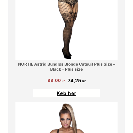
NORTIE Astrid Bundløs Blonde Catsuit Plus Size –
Black – Plus size
Den
Den
74,25
99,00
kr.
kr.
oprindelige
aktuelle
Køb her
pris
pris
var:
er:
99,00 kr..
74,25 kr..