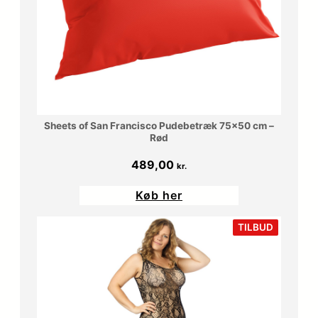
Sheets of San Francisco Pudebetræk 75×50 cm –
Rød
489,00
kr.
Køb her
VARE
TILBUD
PÅ
TILBUD