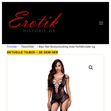
Forside
–
Favoritter
–
Baci Net Bodystocking med Hofteholder og
Strømper – Black – One Size
AKTUELLE TILBUD – SE DEM HER