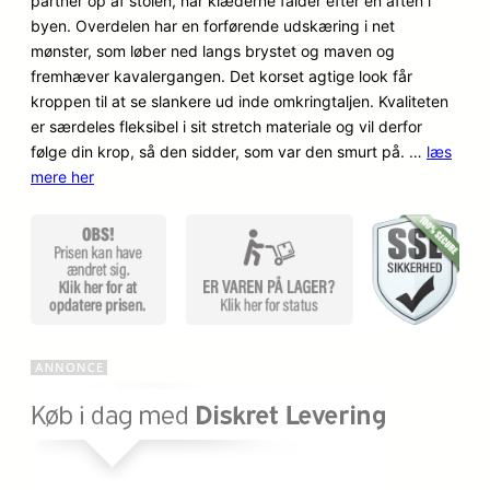
partner op af stolen, når klæderne falder efter en aften i
kundebedø
byen. Overdelen har en forførende udskæring i net
mmelser
mønster, som løber ned langs brystet og maven og
fremhæver kavalergangen. Det korset agtige look får
kroppen til at se slankere ud inde omkringtaljen. Kvaliteten
er særdeles fleksibel i sit stretch materiale og vil derfor
følge din krop, så den sidder, som var den smurt på. …
læs
mere her