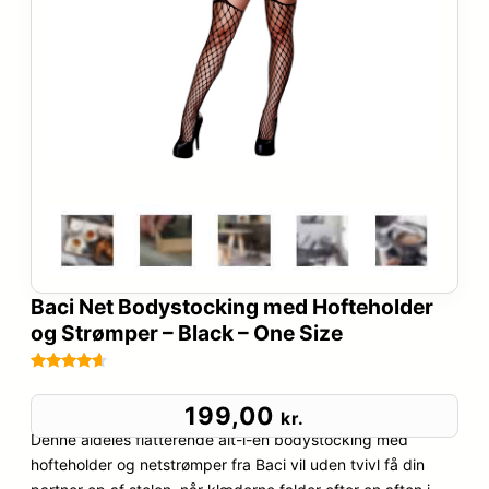
Baci Net Bodystocking med Hofteholder
og Strømper – Black – One Size
Bedømt
59
som
4.5
199,00
kr.
ud af 5
Denne aldeles flatterende alt-i-en bodystocking med
baseret
hofteholder og netstrømper fra Baci vil uden tvivl få din
på