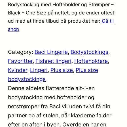
Bodystocking med Hofteholder og Strømper –
Black – One Size på nettet, og de ender oftest
ud med at finde tilbud på produktet her:
Gå til
shop
Category:
Baci Lingerie
, 
Bodystockings
, 
Favoritter
, 
Fishnet lingeri
, 
Hofteholdere
, 
Kvinder
, 
Lingeri
, 
Plus size
, 
Plus size
bodystockings
Denne aldeles flatterende alt-i-en
bodystocking med hofteholder og
netstrømper fra Baci vil uden tvivl få din
partner op af stolen, når klæderne falder
efter en aften i byen. Overdelen har en