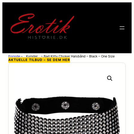
Forside
–
Kvinder
–
Bad Kitty Choker Halsbånd – Black – One Size
AKTUELLE TILBUD – SE DEM HER