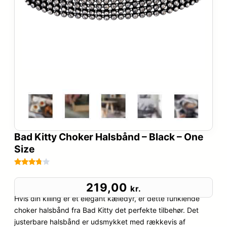
Bad Kitty Choker Halsbånd – Black – One
Size
Bedømt
4
som
219,00
kr.
3.7
ud
Hvis din killing er et elegant kæledyr, er dette funklende
af 5
choker halsbånd fra Bad Kitty det perfekte tilbehør. Det
baseret
justerbare halsbånd er udsmykket med rækkevis af
på