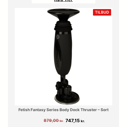
VARE
TILBUD
PÅ
TILBUD
Fetish Fantasy Series Body Dock Thruster – Sort
Den
Den
747,15
879,00
kr.
kr.