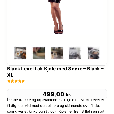
Black Level Lak Kjole med Snøre – Black –
XL
Bedømt
27
som
4.9
499,00
kr.
ud af 5
Denne frække og iøjnefaldende lak kjole fra Black Level er
baseret på
til dig, der vild med den blanke og skinnende overflade,
kundebedø
som giver et kinky og råt look. Kjolen er fremstillet i en sort
mmelser