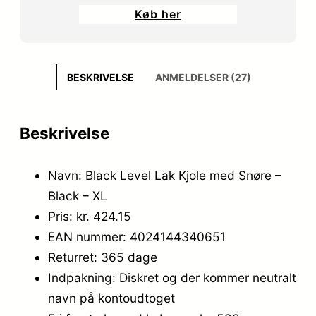
oprindelige
aktuelle
Køb her
pris
pris
var:
er:
879,00 kr..
747,15 kr..
BESKRIVELSE
ANMELDELSER (27)
Beskrivelse
Navn: Black Level Lak Kjole med Snøre –
Black – XL
Pris: kr. 424.15
EAN nummer: 4024144340651
Returret: 365 dage
Indpakning: Diskret og der kommer neutralt
navn på kontoudtoget