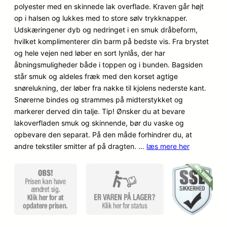
polyester med en skinnede lak overflade. Kraven går højt
op i halsen og lukkes med to store sølv trykknapper.
Udskæringener dyb og nedringet i en smuk dråbeform,
hvilket komplimenterer din barm på bedste vis. Fra brystet
og hele vejen ned løber en sort lynlås, der har
åbningsmuligheder både i toppen og i bunden. Bagsiden
står smuk og aldeles fræk med den korset agtige
snørelukning, der løber fra nakke til kjolens nederste kant.
Snørerne bindes og strammes på midterstykket og
markerer derved din talje. Tip! Ønsker du at bevare
lakoverfladen smuk og skinnende, bør du vaske og
opbevare den separat. På den måde forhindrer du, at
andre tekstiler smitter af på dragten. …
læs mere her