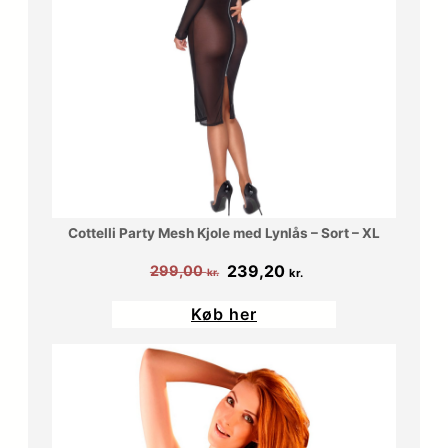
Cottelli Party Mesh Kjole med Lynlås – Sort – XL
Den
Den
239,20
299,00
kr.
kr.
oprindelige
aktuelle
Køb her
pris
pris
var:
er:
299,00 kr..
239,20 kr..