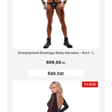
Svenjoyment Bondage Body Harness – Sort – L
699,00
kr.
Køb her
VARE
TILBUD
PÅ
TILBUD