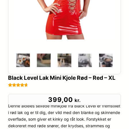
Black Level Lak Mini Kjole Rød – Red – XL
Bedømt
42
som
4.6
399,00
kr.
ud af 5
Denne aldeles sexede minikjole fra Black Level er fremstillet
baseret
i rød lak og er til dig, der vild med den blanke og skinnende
på
overflade, som giver et kinky og råt look. Forstykket er
kundebedø
dekoreret med røde snører, der krydses, strammes og
mmelser