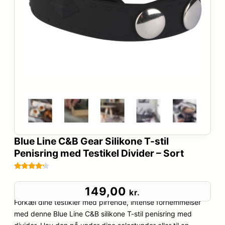
Blue Line C&B Gear Silikone T-stil
Penisring med Testikel Divider – Sort
Bedømt
87
som
4.1
149,00
kr.
ud af 5
Forkæl dine testikler med pirrende, intense fornemmelser
baseret
med denne Blue Line C&B silikone T-stil penisring med
på