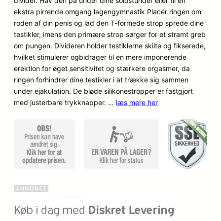
divider. Hav den på under dine solostunder eller til en
kundebed
ekstra pirrende omgang lagengymnastik.Placér ringen om
ømmelse
roden af din penis og lad den T-formede strop sprede dine
r
testikler, imens den primære strop sørger for et stramt greb
om pungen. Divideren holder testiklerne skilte og fikserede,
hvilket stimulerer ogbidrager til en mere imponerende
erektion for øget sensitivitet og stærkere orgasmer, da
ringen forhindrer dine testikler i at trække sig sammen
under ejakulation. De bløde silikonestropper er fastgjort
med justerbare trykknapper. …
læs mere her