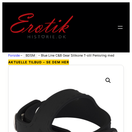
Forside
–
BDSM
–
Blue Line C&B Gear Silikone T-stil Penisring med
Testikel Divider – Sort
AKTUELLE TILBUD – SE DEM HER