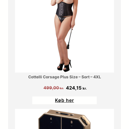
Cottelli Corsage Plus Size – Sort – 4XL
Den
Den
424,15
499,00
kr.
kr.
oprindelige
aktuelle
Køb her
pris
pris
var:
er:
499,00 kr..
424,15 kr..