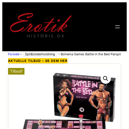
Forside
–
Spil&Underholdning
–
Bohema Games Battle in the Bed Parspil
– Flere farver
AKTUELLE TILBUD – SE DEM HER
Tilbud!