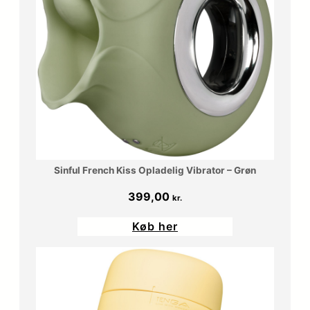
0
r
0
.
.
k
r
.
Sinful French Kiss Opladelig Vibrator – Grøn
.
399,00
kr.
Køb her