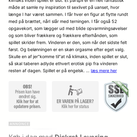
klimaks inden spillet er slut. Et parspil er en helt fantastisk
n
n
mmelser
måde at samle ny inspiration til sexlivet på uanset, hvor
o
a
længe I har været sammen. I får hver en figur at flytte rundt
med på brættet, nårI slår med terningen. I får også 52
p
k
opgavekort, som lægger ud med blide opvarmningsøvelser
og som bliver frækkere og frækkere efterhånden, som
r
t
spillet skrider frem. Vinderen er den, som når det sidste felt
i
u
først. Og belønningen er en skøn orgasme efter eget valg.
Skulle en af jer"komme til"at nå klimaks, inden spillet er slut,
n
e
så skal taberen adlyde ethvert erotisk pip fra vinderen
resten af dagen. Spillet er på engelsk. …
d
læs mere her
l
e
l
l
e
i
p
g
r
e
i