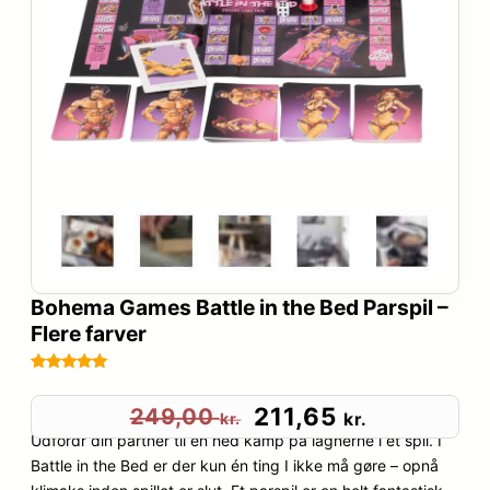
Bohema Games Battle in the Bed Parspil –
Flere farver
Bedømt
11
som
4.9
D
D
211,65
249,00
kr.
kr.
ud af 5
Udfordr din partner til en hed kamp på lagnerne i et spil. I
e
e
baseret på
Battle in the Bed er der kun én ting I ikke må gøre – opnå
kundebedø