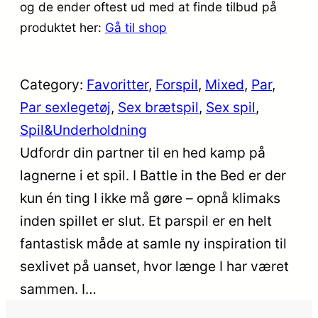
og de ender oftest ud med at finde tilbud på
produktet her:
Gå til shop
Category:
Favoritter
, 
Forspil
, 
Mixed
, 
Par
, 
Par sexlegetøj
, 
Sex brætspil
, 
Sex spil
, 
Spil&Underholdning
Udfordr din partner til en hed kamp på
lagnerne i et spil. I Battle in the Bed er der
kun én ting I ikke må gøre – opnå klimaks
inden spillet er slut. Et parspil er en helt
fantastisk måde at samle ny inspiration til
sexlivet på uanset, hvor længe I har været
sammen. I…