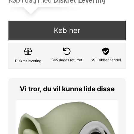
p
s
r
e
i
r
Køb her
s
:
v
2
a
1
365 dages returret
SSL sikker handel
Diskret levering
r
1
:
,
Vi tror, du vil kunne lide disse
2
6
4
5
9
,
k