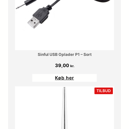
Sinful USB Oplader P1 – Sort
39,00
kr.
Køb her
VARE
TILBUD
PÅ
TILBUD