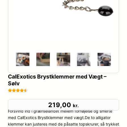
CalExotics Brystklemmer med Vægt –
Sølv
Bedømt
54
som
4.4
219,00
kr.
ud af 5
Forsvind ind i grænselandet mellem fornøjelse og smerte
baseret
med CalExotics Brystklemmer med vægt.De to alligator
på
klemmer kan justeres med de påsatte topskrurer, så trykket
kundebedø