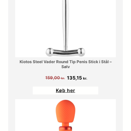
Kiotos Steel Vader Round Tip Penis Stick i Stål –
Sølv
Den
Den
135,15
159,00
kr.
kr.
oprindelige
aktuelle
Køb her
pris
pris
var:
er:
159,00 kr..
135,15 kr..