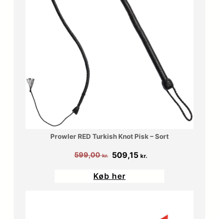
Prowler RED Turkish Knot Pisk – Sort
Den
Den
509,15
599,00
kr.
kr.
oprindelige
aktuelle
Køb her
pris
pris
var:
er:
599,00 kr..
509,15 kr..