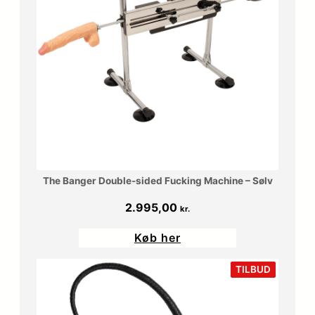
The Banger Double-sided Fucking Machine – Sølv
2.995,00
kr.
Køb her
VARE
TILBUD
PÅ
TILBUD