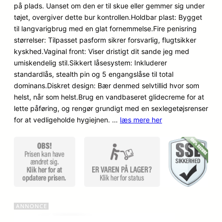
på plads. Uanset om den er til skue eller gemmer sig under
ømmels
tøjet, overgiver dette bur kontrollen.Holdbar plast: Bygget
er
til langvarigbrug med en glat fornemmelse.Fire penisring
størrelser: Tilpasset pasform sikrer forsvarlig, flugtsikker
kyskhed.Vaginal front: Viser dristigt dit sande jeg med
umiskendelig stil.Sikkert låsesystem: Inkluderer
standardlås, stealth pin og 5 engangslåse til total
dominans.Diskret design: Bær denmed selvtillid hvor som
helst, når som helst.Brug en vandbaseret glidecreme for at
lette påføring, og rengør grundigt med en sexlegetøjsrenser
for at vedligeholde hygiejnen. …
læs mere her