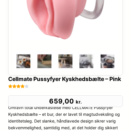
Cellmate Pussyfyer Kyskhedsbælte – Pink
Bedømt
58
som
659,00
kr.
3.9
ud
Omfavn total underkastelse med CELLMATE Pussyfyer
af 5
Kyskhedsbælte – et bur, der er lavet til magtudveksling og
baseret
identitetsleg. Det slanke, håndlavede design sikrer varig
på
bekvemmelighed, samtidig med, at det holder dig sikkert
kundebed