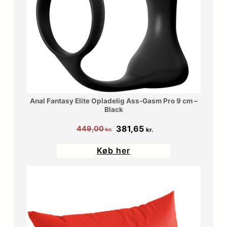
Anal Fantasy Elite Opladelig Ass-Gasm Pro 9 cm –
Black
Den
Den
381,65
449,00
kr.
kr.
oprindelige
aktuelle
Køb her
pris
pris
var:
er:
449,00 kr..
381,65 kr..