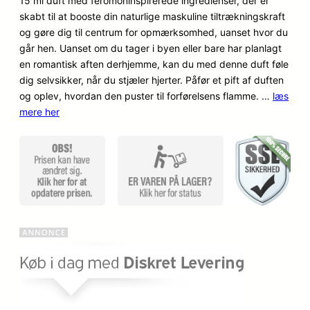
15 ml duft med feromoninspirerede ingredienser, der er
melser
skabt til at booste din naturlige maskuline tiltrækningskraft
og gøre dig til centrum for opmærksomhed, uanset hvor du
går hen. Uanset om du tager i byen eller bare har planlagt
en romantisk aften derhjemme, kan du med denne duft føle
dig selvsikker, når du stjæler hjerter. Påfør et pift af duften
og oplev, hvordan den puster til forførelsens flamme. …
læs
mere her