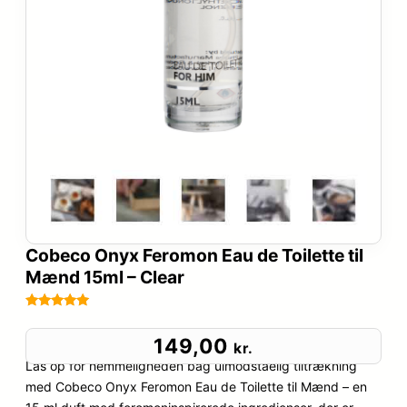
Cobeco Onyx Feromon Eau de Toilette til
Mænd 15ml – Clear
Bedømt
81
som
5
ud
149,00
kr.
af 5
Lås op for hemmeligheden bag uimodståelig tiltrækning
baseret på
med Cobeco Onyx Feromon Eau de Toilette til Mænd – en
kundebedøm