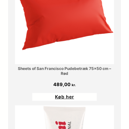
Sheets of San Francisco Pudebetræk 75×50 cm –
Rød
489,00
kr.
Køb her