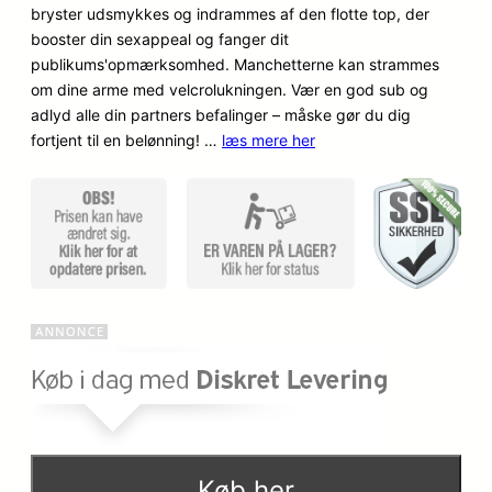
bryster udsmykkes og indrammes af den flotte top, der
o
a
booster din sexappeal og fanger dit
publikums'opmærksomhed. Manchetterne kan strammes
p
k
om dine arme med velcrolukningen. Vær en god sub og
adlyd alle din partners befalinger – måske gør du dig
r
t
fortjent til en belønning! …
læs mere her
i
u
n
e
d
l
e
l
l
e
i
p
g
r
e
i
Køb her