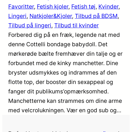
Favoritter
, 
Fetish kjoler
, 
Fetish tøj
, 
Kvinder
, 
Lingeri
, 
Natkjoler&Kjoler
, 
Tilbud på BDSM
, 
Tilbud på lingeri
, 
Tilbud til kvinder
Forbered dig på en fræk, legende nat med
denne Cottelli bondage babydoll. Det
mørkerøde bælte fremhæver din talje og er
forbundet med de kinky manchetter. Dine
bryster udsmykkes og indrammes af den
flotte top, der booster din sexappeal og
fanger dit publikums’opmærksomhed.
Manchetterne kan strammes om dine arme
med velcrolukningen. Vær en god sub og…