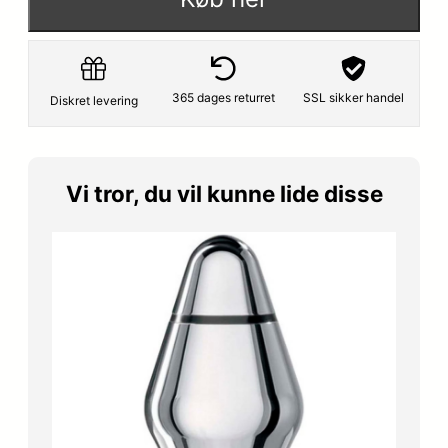
p
s
r
e
i
r
365 dages returret
SSL sikker handel
Diskret levering
s
:
v
4
Vi tror, du vil kunne lide disse
a
4
r
9
:
,
5
2
9
5
9
,
k