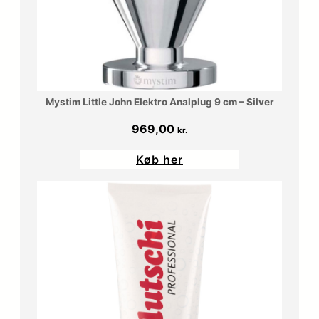
0
r
0
.
.
k
Mystim Little John Elektro Analplug 9 cm – Silver
r
969,00
kr.
.
Køb her
.