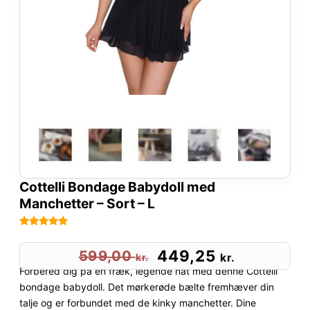
Cottelli Bondage Babydoll med
Manchetter – Sort – L
Bedømt
5
som
4.8
D
D
449,25
599,00
kr.
kr.
ud af 5
Forbered dig på en fræk, legende nat med denne Cottelli
e
e
baseret på
bondage babydoll. Det mørkerøde bælte fremhæver din
kundebedø
talje og er forbundet med de kinky manchetter. Dine
n
n
mmelser