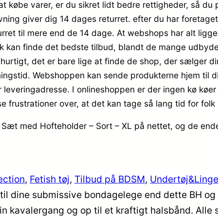
 at købe varer, er du sikret lidt bedre rettigheder, så du
vning giver dig 14 dages returret. efter du har foretaget
ret til mere end de 14 dage. At webshops har alt liggend
ik kan finde det bedste tilbud, blandt de mange udbydere 
rtigt, det er bare lige at finde de shop, der sælger di
ingstid. Webshoppen kan sende produkterne hjem til dig,
 leveringadresse. I onlineshoppen er der ingen kø køer er
rustrationer over, at det kan tage så lang tid for folk 
 Sæt med Hofteholder – Sort – XL på nettet, og de ende
lection
, 
Fetish tøj
, 
Tilbud på BDSM
, 
Undertøj&Linge
 til dine submissive bondagelege end dette BH og h
kavalergang og op til et kraftigt halsbånd. Alle st