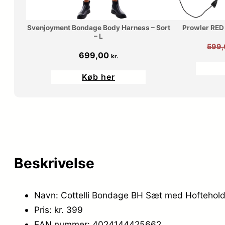
Svenjoyment Bondage Body Harness – Sort
Prowler RED 
– L
599
699,00
kr.
Køb her
Beskrivelse
Navn: Cottelli Bondage BH Sæt med Hofteholde
Pris: kr. 399
EAN nummer: 4024144425662