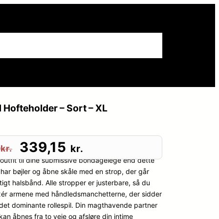
istorie
Sexlegetøj
Om erotikhistorie.dk
Hofteholder – Sort – XL
D
D
339,15
0
kr.
kr.
outfit til dine submissive bondagelege end dette
e
e
 har bøjler og åbne skåle med en strop, der går
igt halsbånd. Alle stropper er justerbare, så du
n
n
 Fixér armene med håndledsmanchetterne, der sidder
 det dominante rollespil. Din magthavende partner
o
a
 kan åbnes fra to veje og afsløre din intime