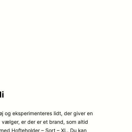
.
li
øj og eksperimenteres lidt, der giver en
vælger, er der er et brand, som altid
t med Hofteholder – Sort – XL. Du kan