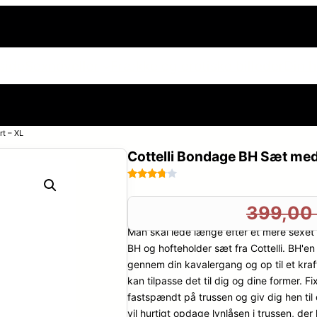
side
Sexnoveller
Frække og erotiske billeder
Din h
rt – XL
Cottelli Bondage BH Sæt med 
Bedømt
81
som
399,0
3.7
ud
Man skal lede længe efter et mere sexet 
af 5
baseret
BH og hofteholder sæt fra Cottelli. BH'en
på
gennem din kavalergang og op til et kraft
kundebe
kan tilpasse det til dig og dine former.
dømmel
fastspændt på trussen og giv dig hen til
ser
vil hurtigt opdage lynlåsen i trussen, der