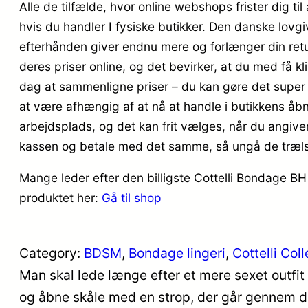
Alle de tilfælde, hvor online webshops frister dig til
hvis du handler I fysiske butikker. Den danske lovgi
efterhånden giver endnu mere og forlænger din retur
deres priser online, og det bevirker, at du med få kl
dag at sammenligne priser – du kan gøre det super hu
at være afhængig af at nå at handle i butikkens åbn
arbejdsplads, og det kan frit vælges, når du angiver
kassen og betale med det samme, så ungå de trælse f
Mange leder efter den billigste Cottelli Bondage BH
produktet her:
Gå til shop
Category:
BDSM
, 
Bondage lingeri
, 
Cottelli Col
Man skal lede længe efter et mere sexet outfit
og åbne skåle med en strop, der går gennem din 