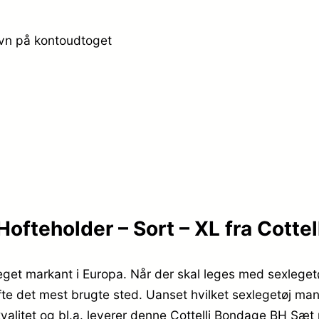
avn på kontoudtoget
fteholder – Sort – XL fra Cottel
steget markant i Europa. Når der skal leges med sexleget
fte det mest brugte sted. Uanset hvilket sexlegetøj man 
s kvalitet og bl.a. leverer denne Cottelli Bondage BH Sæ