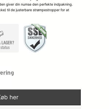
iden giver din numse den perfekte indpakning.
p
k
kke) til de justerbare strømpestropper for at
r
t
i
u
n
e
d
l
e
l
l
e
i
p
Køb her
g
r