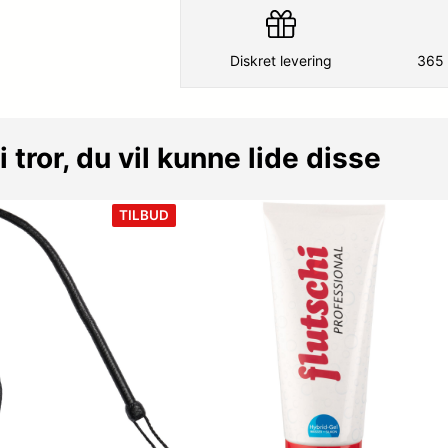
Diskret levering
365 
i tror, du vil kunne lide disse
VARE
TILBUD
PÅ
TILBUD