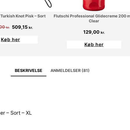
Turkish Knot Pisk – Sort
Flutschi Professional Glidecreme 200 m
Clear
Den
Den
509,15
,00
kr.
kr.
129,00
kr.
oprindelige
aktuelle
Køb her
pris
pris
Køb her
var:
er:
599,00 kr..
509,15 kr..
BESKRIVELSE
ANMELDELSER (81)
r – Sort – XL