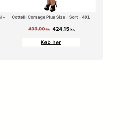
9
5
l –
Cottelli Corsage Plus Size – Sort – 4XL
9
Den
Den
424,15
499,00
kr.
kr.
oprindelige
aktuelle
,
k
Køb her
pris
pris
0
r
var:
er:
499,00 kr..
424,15 kr..
0
.
.
k
r
.