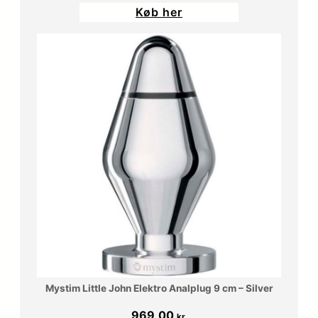
Køb her
pris
pris
var:
er:
599,00 kr..
509,15 kr..
Mystim Little John Elektro Analplug 9 cm – Silver
969,00
kr.