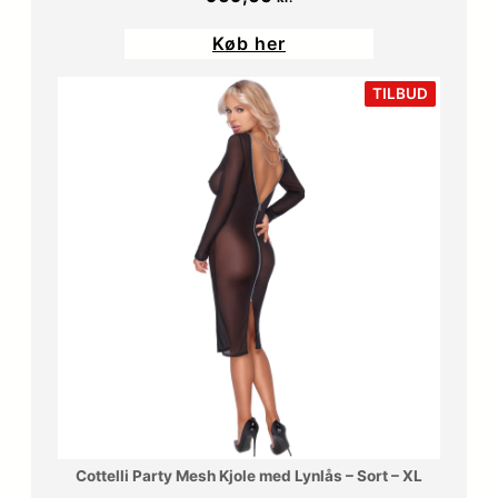
Køb her
VARE
TILBUD
PÅ
TILBUD
Cottelli Party Mesh Kjole med Lynlås – Sort – XL