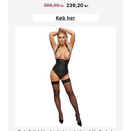
Den
Den
239,20
299,00
kr.
kr.
oprindelige
aktuelle
Køb her
pris
pris
var:
er:
299,00 kr..
239,20 kr..