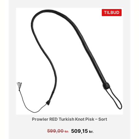
0
r
VARE
TILBUD
PÅ
0
.
TILBUD
.
k
r
.
.
Prowler RED Turkish Knot Pisk – Sort
Den
Den
509,15
599,00
kr.
kr.
oprindelige
aktuelle