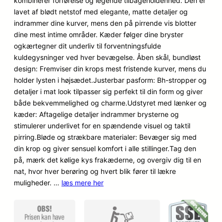
kombinerer forførelse og legende tilbageholdenhed. Den er
n
n
kundebedø
lavet af blødt netstof med elegante, matte detaljer og
mmelser
o
a
indrammer dine kurver, mens den på pirrende vis blotter
dine mest intime områder. Kæder følger dine bryster
p
k
ogkærtegner dit underliv til forventningsfulde
kuldegysninger ved hver bevægelse. Åben skål, bundløst
r
t
design: Fremviser din krops mest fristende kurver, mens du
i
u
holder lysten i højsædet.Justerbar pasform: Bh-stropper og
detaljer i mat look tilpasser sig perfekt til din form og giver
n
e
både bekvemmelighed og charme.Udstyret med lænker og
kæder: Aftagelige detaljer indrammer brysterne og
d
l
stimulerer underlivet for en spændende visuel og taktil
e
l
pirring.Bløde og strækbare materialer: Bevæger sig med
din krop og giver sensuel komfort i alle stillinger.Tag den
l
e
på, mærk det kølige kys frakæderne, og overgiv dig til en
i
p
nat, hvor hver berøring og hvert blik fører til lækre
muligheder. …
læs mere her
g
r
e
i