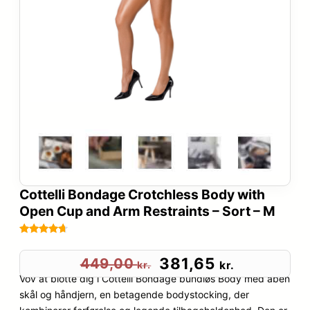
Cottelli Bondage Crotchless Body with
Open Cup and Arm Restraints – Sort – M
Bedømt
109
som
4.6
D
D
381,65
449,00
kr.
kr.
ud af 5
Vov at blotte dig i Cottelli Bondage bundløs Body med åben
e
e
baseret
skål og håndjern, en betagende bodystocking, der
på