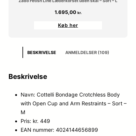
Zado Fetish Line Læderkorset uden skål – Sort – L
1.695,00
kr.
Køb her
BESKRIVELSE
ANMELDELSER (109)
Beskrivelse
Navn: Cottelli Bondage Crotchless Body
with Open Cup and Arm Restraints – Sort –
M
Pris: kr. 449
EAN nummer: 4024144656899