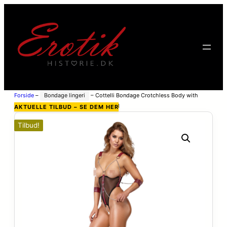
Forside
–
Bondage lingeri
–
Cottelli Bondage Crotchless Body with
Open Cup and Arm Restraints – Sort – M
AKTUELLE TILBUD – SE DEM HER
Tilbud!