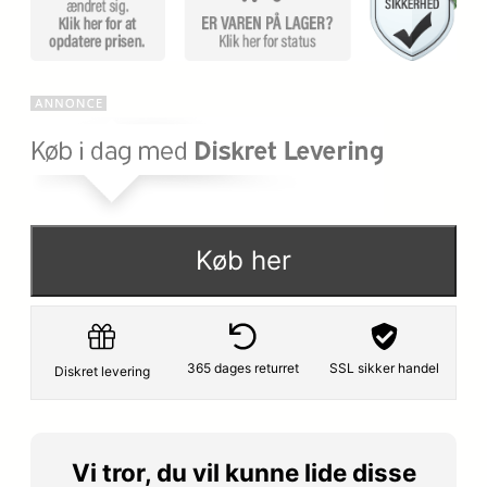
p
s
r
e
i
r
s
:
v
3
a
8
Køb her
r
1
:
,
4
6
365 dages returret
SSL sikker handel
Diskret levering
4
5
9
,
k
Vi tror, du vil kunne lide disse