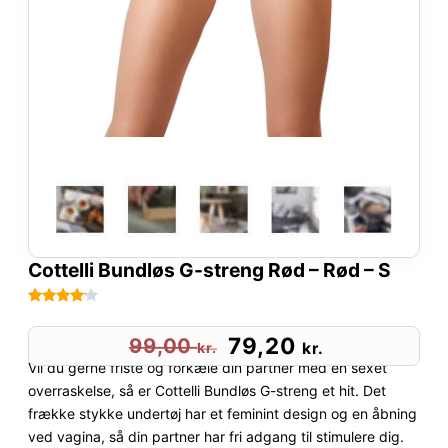
Cottelli Bundløs G-streng Rød – Rød – S
Bedømt
9
som
4
D
D
79,20
99,00
kr.
kr.
ud af 5
Vil du gerne friste og forkæle din partner med en sexet
e
e
baseret
overraskelse, så er Cottelli Bundløs G-streng et hit. Det
på
frække stykke undertøj har et feminint design og en åbning
n
n
kundebed
ved vagina, så din partner har fri adgang til stimulere dig.
ømmels