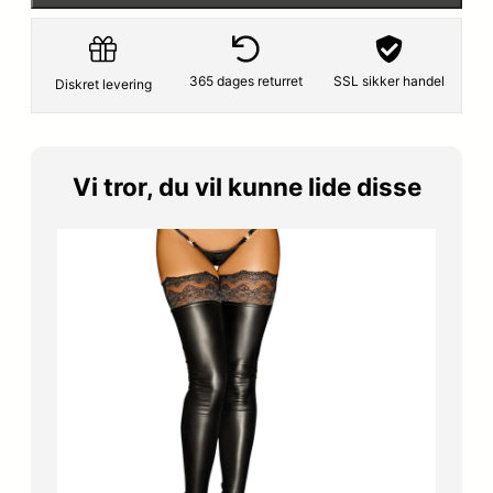
r
e
i
r
365 dages returret
SSL sikker handel
Diskret levering
s
:
v
7
Vi tror, du vil kunne lide disse
a
9
r
,
:
2
9
0
9
,
k
0
r
0
.