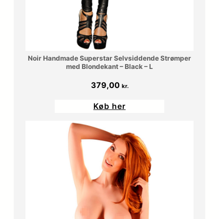
.
k
r
Noir Handmade Superstar Selvsiddende Strømper
.
med Blondekant – Black – L
379,00
.
kr.
Køb her