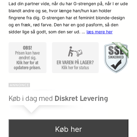
o
a
Lad din partner vide, når du har G-strengen på, når I er ude
er
blandt andre og se, hvor længe han/hun kan holder
p
k
fingrene fra dig. G-strengen har et feminint blonde-design
og en fræk, rød farve. Den har en god pasform, så den
r
t
sidder lige så godt, som den ser ud. …
læs mere her
i
u
n
e
d
l
e
l
l
e
i
p
g
r
e
i
Køb her
p
s