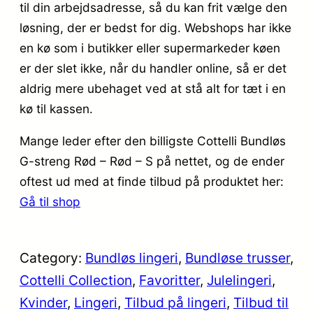
til din arbejdsadresse, så du kan frit vælge den
løsning, der er bedst for dig. Webshops har ikke
en kø som i butikker eller supermarkeder køen
er der slet ikke, når du handler online, så er det
aldrig mere ubehaget ved at stå alt for tæt i en
kø til kassen.
Mange leder efter den billigste Cottelli Bundløs
G-streng Rød – Rød – S på nettet, og de ender
oftest ud med at finde tilbud på produktet her:
Gå til shop
Category:
Bundløs lingeri
, 
Bundløse trusser
, 
Cottelli Collection
, 
Favoritter
, 
Julelingeri
, 
Kvinder
, 
Lingeri
, 
Tilbud på lingeri
, 
Tilbud til