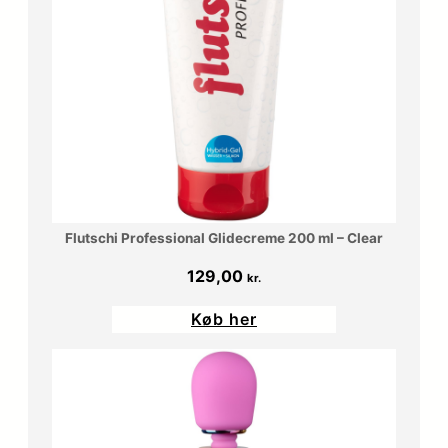
Flutschi Professional Glidecreme 200 ml – Clear
129,00
kr.
Køb her