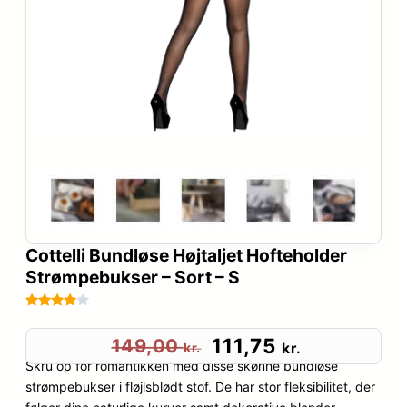
Cottelli Bundløse Højtaljet Hofteholder
Strømpebukser – Sort – S
Bedømt
105
som
D
D
111,75
149,00
kr.
kr.
3.9
ud
Skru op for romantikken med disse skønne bundløse
e
e
af 5
strømpebukser i fløjlsblødt stof. De har stor fleksibilitet, der
baseret