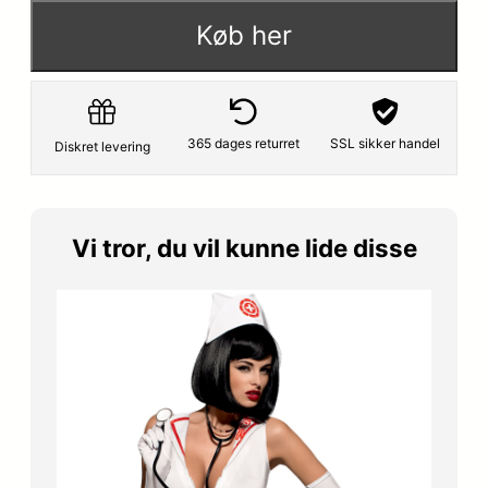
p
s
Køb her
r
e
i
r
s
:
365 dages returret
SSL sikker handel
Diskret levering
v
1
a
1
Vi tror, du vil kunne lide disse
r
1
:
,
1
7
4
5
9
,
k