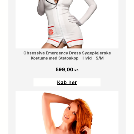
0
r
0
.
.
k
r
Obsessive Emergency Dress Sygeplejerske
Kostume med Stetoskop – Hvid – S/M
.
599,00
kr.
.
Køb her