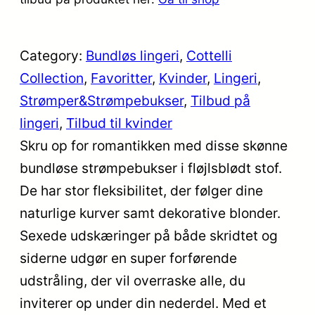
Category:
Bundløs lingeri
, 
Cottelli
Collection
, 
Favoritter
, 
Kvinder
, 
Lingeri
, 
Strømper&Strømpebukser
, 
Tilbud på
lingeri
, 
Tilbud til kvinder
Skru op for romantikken med disse skønne
bundløse strømpebukser i fløjlsblødt stof.
De har stor fleksibilitet, der følger dine
naturlige kurver samt dekorative blonder.
Sexede udskæringer på både skridtet og
siderne udgør en super forførende
udstråling, der vil overraske alle, du
inviterer op under din nederdel. Med et