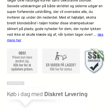
følger dine naturlige kurver samt dekorative blonder.
n
n
på
Sexede udskæringer på både skridtet og siderne udgør en
kundebed
o
a
super forførende udstråling, der vil overraske alle, du
ømmels
inviterer op under din nederdel. Med et højtaljet, ekstra
er
p
k
bredt blondebånd i taljen holder disse strømpebukser
sikkert på plads; gode nyheder for dem, der nyder lykken
r
t
ved ikke at skulle klæde sig af, når lysten tager over! …
læs
i
u
mere her
n
e
d
l
e
l
l
e
i
p
g
r
e
i