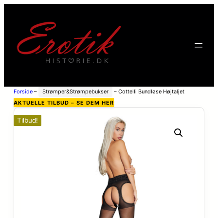
Forside
–
Strømper&Strømpebukser
–
Cottelli Bundløse Højtaljet
Hofteholder Strømpebukser – Sort – S
AKTUELLE TILBUD – SE DEM HER
Tilbud!