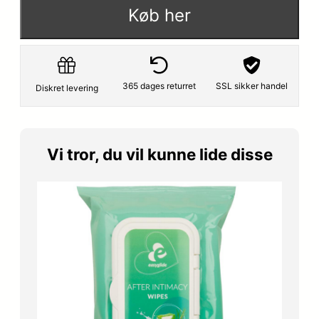
p
s
Køb her
r
e
i
r
s
:
365 dages returret
SSL sikker handel
Diskret levering
v
9
a
6
Vi tror, du vil kunne lide disse
r
,
:
7
1
5
2
9
k
,
r