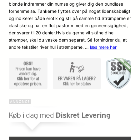
blonde indrammer din numse og giver dig den bundløse
kundebe
o
a
fornemmelse. Tankerne flyttes over på noget lidenskabeligt
dømmel
og indikerer både erotik og stil på samme tid.Strømperne er
ser
p
k
elastiske og har en flot pasform med en gennemsigtighed,
der svarer til 20 denier.Hvis du gerne vil skåne dine
r
t
strømper, skal du vaske dem separat. Så forhindrer du, at
i
u
andre tekstiler river hul i strømperne. …
læs mere her
n
e
d
l
e
l
l
e
i
p
g
r
e
i