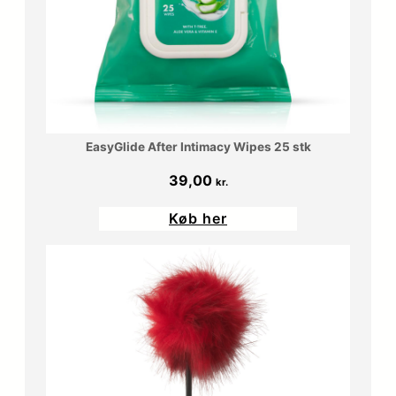
0
.
0
.
k
r
EasyGlide After Intimacy Wipes 25 stk
.
39,00
kr.
.
Køb her