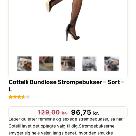
Cottelli Bundløse Strømpebukser – Sort –
L
Bedømt
12
som
D
D
96,75
129,00
kr.
kr.
3.6
ud
Leder du efter feminine og sexede strømpebukser, så har
e
e
af 5
Cotelli lavet det oplagte valg til dig.Strømpebukserne
baseret
smyger sig hele vejen langs benet, hvor den smukke
n
n
på