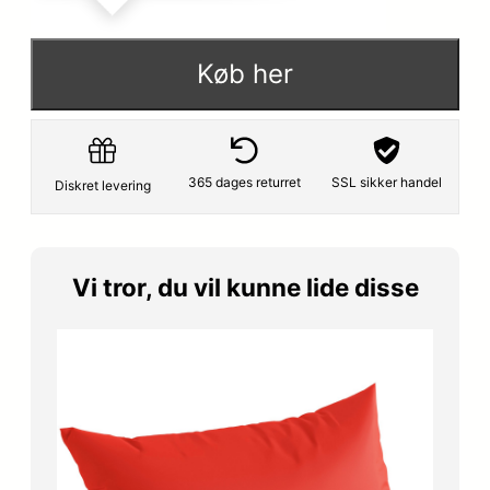
p
s
r
e
Køb her
i
r
s
:
v
2
365 dages returret
SSL sikker handel
Diskret levering
a
2
r
4
Vi tror, du vil kunne lide disse
:
,
2
2
9
5
9
,
k