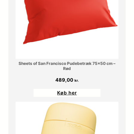
0
r
0
.
.
k
r
.
Sheets of San Francisco Pudebetræk 75×50 cm –
Rød
.
489,00
kr.
Køb her