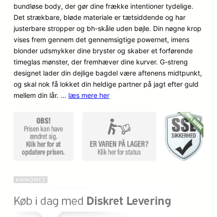
bundløse body, der gør dine frække intentioner tydelige.
kundebe
o
a
Det strækbare, bløde materiale er tætsiddende og har
dømmel
justerbare stropper og bh-skåle uden bøjle. Din nøgne krop
ser
p
k
vises frem gennem det gennemsigtige powernet, imens
blonder udsmykker dine bryster og skaber et forførende
r
t
timeglas mønster, der fremhæver dine kurver. G-streng
i
u
designet lader din dejlige bagdel være aftenens midtpunkt,
og skal nok få lokket din heldige partner på jagt efter guld
n
e
mellem din lår. …
læs mere her
d
l
e
l
l
e
i
p
g
r
e
i