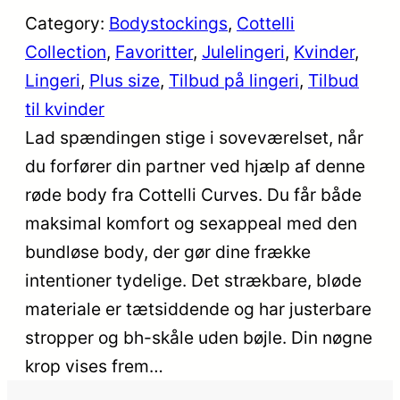
Category:
Bodystockings
, 
Cottelli
Collection
, 
Favoritter
, 
Julelingeri
, 
Kvinder
, 
Lingeri
, 
Plus size
, 
Tilbud på lingeri
, 
Tilbud
til kvinder
Lad spændingen stige i soveværelset, når
du forfører din partner ved hjælp af denne
røde body fra Cottelli Curves. Du får både
maksimal komfort og sexappeal med den
bundløse body, der gør dine frække
intentioner tydelige. Det strækbare, bløde
materiale er tætsiddende og har justerbare
stropper og bh-skåle uden bøjle. Din nøgne
krop vises frem…