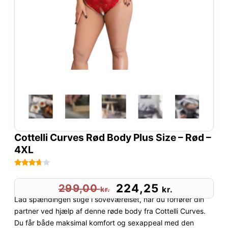
Cottelli Curves Rød Body Plus Size – Rød –
4XL
Bedømt
76
som
D
D
224,25
299,00
kr.
kr.
3.6
ud
Lad spændingen stige i soveværelset, når du forfører din
e
e
af 5
partner ved hjælp af denne røde body fra Cottelli Curves.
baseret
Du får både maksimal komfort og sexappeal med den
n
n
på