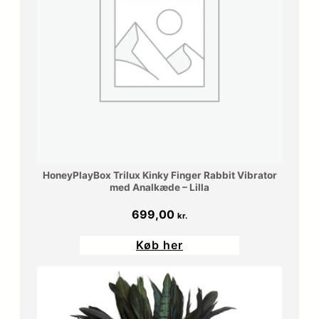
0
r
0
.
.
k
r
.
HoneyPlayBox Trilux Kinky Finger Rabbit Vibrator
.
med Analkæde – Lilla
699,00
kr.
Køb her