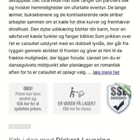
sexappeal. Det tofarvede mat look fanger din partners blik
n
n
på
og hvisker hemmeligheder om ufortalte eventyr. De lange
kundebed
o
a
ærmer, buksebenene og de kontrasterende røde striber
ømmels
arbejder sammen om at kæle for dine kurver og fremhæver
er
p
k
dinsilhuet. Den dybe udskæring blotter din barm, hvor en
sølvfarvet kæde funkler og fanger blikket.Som prikken over
r
t
i'et er catsuitet udstyret med en dobbelt lynlås, der går fra
i
u
ryggen gennem skridtet til fronten og giver et hint til de
frække muligheder, der ligger forude. Uanset om du er
n
e
dansegulvets midtpunkt eller planlægger en romantisk
aften for to er catsuitet et oplagt valg. …
d
læs mere her
l
e
l
l
e
i
p
g
r
e
i