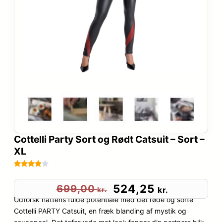
Cottelli Party Sort og Rødt Catsuit – Sort –
XL
Bedømt
79
som
D
D
524,25
699,00
kr.
kr.
3.8
ud
Udforsk nattens fulde potentiale med det røde og sorte
e
e
af 5
Cottelli PARTY Catsuit, en fræk blanding af mystik og
baseret