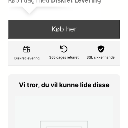
p
s
r
e
i
r
Køb her
s
:
v
5
a
2
365 dages returret
SSL sikker handel
Diskret levering
r
4
:
,
Vi tror, du vil kunne lide disse
6
2
9
5
9
,
k