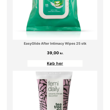
0
r
0
.
.
k
r
EasyGlide After Intimacy Wipes 25 stk
.
39,00
kr.
.
Køb her