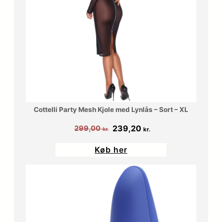
Cottelli Party Mesh Kjole med Lynlås – Sort – XL
Den
Den
239,20
299,00
kr.
kr.
oprindelige
aktuelle
Køb her
pris
pris
var:
er:
299,00 kr..
239,20 kr..