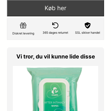
p
s
Køb her
r
e
i
r
s
:
365 dages returret
SSL sikker handel
Diskret levering
v
1
a
0
Vi tror, du vil kunne lide disse
r
3
:
,
1
2
2
0
9
,
k