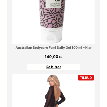
Australian Bodycare Femi Daily Gel 100 ml – Klar
149,00
kr.
Køb her
VARE
TILBUD
PÅ
TILBUD