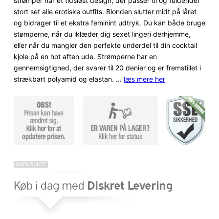
strømper har et tidsløst design, der passer til og fuldender
n
n
på
stort set alle erotiske outfits. Blonden slutter midt på låret
kundebe
o
a
og bidrager til et ekstra feminint udtryk. Du kan både bruge
dømmel
stømperne, når du iklæder dig sexet lingeri derhjemme,
ser
p
k
eller når du mangler den perfekte underdel til din cocktail
kjole på en hot aften ude. Strømperne har en
r
t
gennemsigtighed, der svarer til 20 denier og er fremstillet i
i
u
strækbart polyamid og elastan. …
læs mere her
n
e
d
l
e
l
l
e
i
p
g
r
e
i