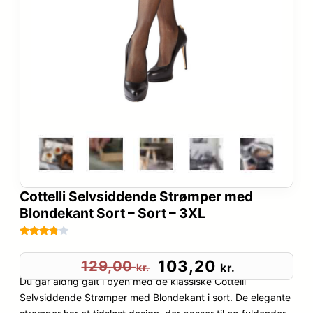
Cottelli Selvsiddende Strømper med
Blondekant Sort – Sort – 3XL
Bedømt
27
som
D
D
103,20
129,00
kr.
kr.
3.7
ud
Du går aldrig galt i byen med de klassiske Cottelli
e
e
af 5
Selvsiddende Strømper med Blondekant i sort. De elegante
baseret