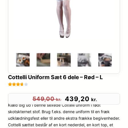
Cottelli Uniform Sæt 6 dele – Rød – L
Bedømt
108
som
D
D
439,20
549,00
kr.
kr.
3.6
ud
Klæd dig ud i denne sexede Cottelli uniform i rødt
e
e
af 5
skotskternet stof. Brug f.eks. denne uniform til en fræk
baseret
udklædningsfest eller til andre ekstra frække begivenheder.
n
n
på
Cottelli sættet består af en kort nederdel, en kort top, et
kundebe