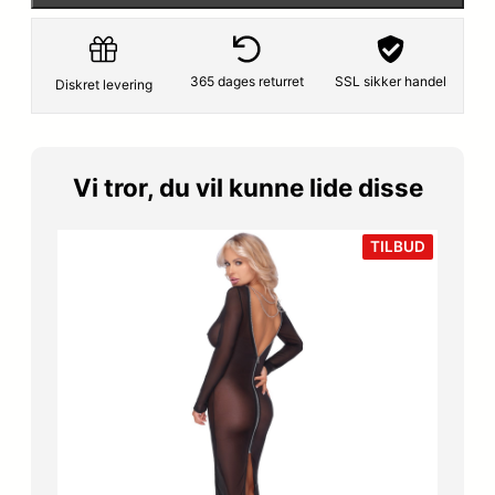
r
e
i
r
365 dages returret
SSL sikker handel
Diskret levering
s
:
v
4
Vi tror, du vil kunne lide disse
a
3
r
9
VARE
TILBUD
PÅ
:
,
TILBUD
5
2
4
0
9
,
k
0
r