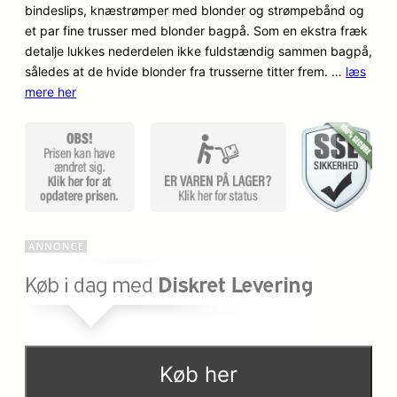
o
a
bindeslips, knæstrømper med blonder og strømpebånd og
dømmel
et par fine trusser med blonder bagpå. Som en ekstra fræk
ser
p
k
detalje lukkes nederdelen ikke fuldstændig sammen bagpå,
således at de hvide blonder fra trusserne titter frem. …
læs
r
t
mere her
i
u
n
e
d
l
e
l
l
e
i
p
g
r
e
i
Køb her
p
s