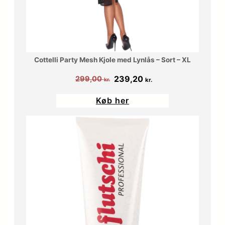
0
.
.
k
Cottelli Party Mesh Kjole med Lynlås – Sort – XL
r
Den
Den
239,20
299,00
kr.
kr.
.
oprindelige
aktuelle
Køb her
pris
pris
.
var:
er:
299,00 kr..
239,20 kr..