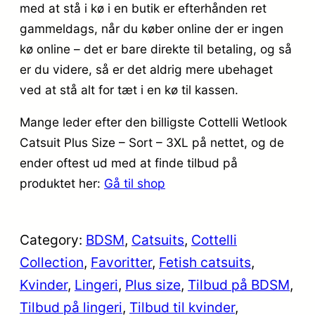
med at stå i kø i en butik er efterhånden ret
gammeldags, når du køber online der er ingen
kø online – det er bare direkte til betaling, og så
er du videre, så er det aldrig mere ubehaget
ved at stå alt for tæt i en kø til kassen.
Mange leder efter den billigste Cottelli Wetlook
Catsuit Plus Size – Sort – 3XL på nettet, og de
ender oftest ud med at finde tilbud på
produktet her:
Gå til shop
Category:
BDSM
, 
Catsuits
, 
Cottelli
Collection
, 
Favoritter
, 
Fetish catsuits
, 
Kvinder
, 
Lingeri
, 
Plus size
, 
Tilbud på BDSM
, 
Tilbud på lingeri
, 
Tilbud til kvinder
, 