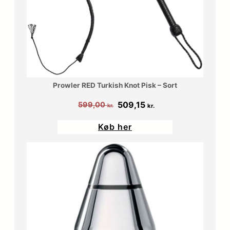
0
r
0
.
.
k
r
Prowler RED Turkish Knot Pisk – Sort
.
Den
Den
509,15
599,00
kr.
kr.
oprindelige
aktuelle
.
Køb her
pris
pris
var:
er:
599,00 kr..
509,15 kr..