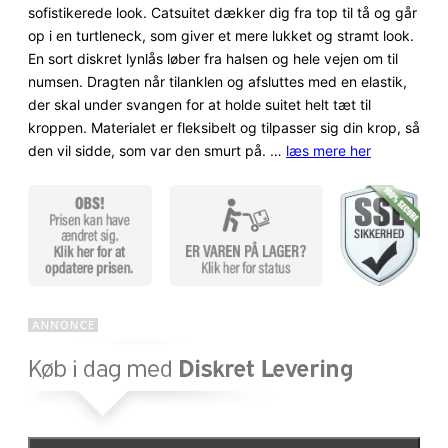
sofistikerede look. Catsuitet dækker dig fra top til tå og går
ømmelse
o
a
op i en turtleneck, som giver et mere lukket og stramt look.
r
En sort diskret lynlås løber fra halsen og hele vejen om til
p
k
numsen. Dragten når tilanklen og afsluttes med en elastik,
der skal under svangen for at holde suitet helt tæt til
r
t
kroppen. Materialet er fleksibelt og tilpasser sig din krop, så
i
u
den vil sidde, som var den smurt på. …
læs mere her
n
e
d
l
e
l
l
e
i
p
g
r
e
i