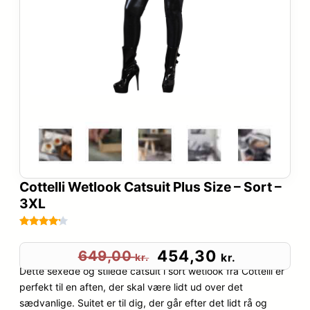
Cottelli Wetlook Catsuit Plus Size – Sort –
3XL
Bedømt
31
som
4.1
D
D
454,30
649,00
kr.
kr.
ud af 5
Dette sexede og stilede catsuit i sort wetlook fra Cottelli er
e
e
baseret
perfekt til en aften, der skal være lidt ud over det
på
sædvanlige. Suitet er til dig, der går efter det lidt rå og
n
n
kundebed