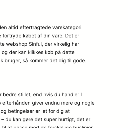
en altid eftertragtede varekategori
 fortryde købet af din vare. Det er
e webshop Sinful, der virkelig har
 og der kan klikkes køb på dette
k bruger, så kommer det dig til gode.
bedre stillet, end hvis du handler I
ops efterhånden giver endnu mere og nogle
og betingelser er let for dig at
– du kan gøre det super hurtigt, det er
 til at passe med de forskellige buslinjer