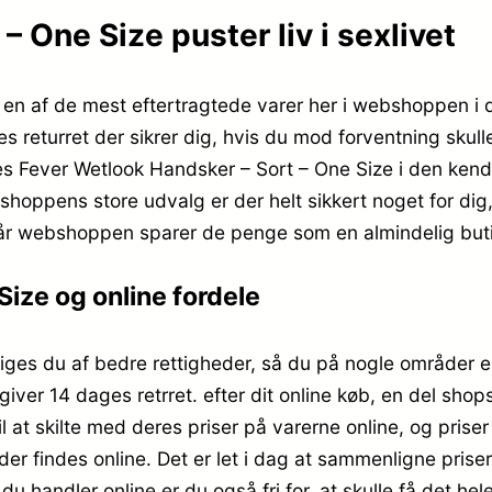
 One Size puster liv i sexlivet
 en af de mest eftertragtede varer her i webshoppen i d
returret der sikrer dig, hvis du mod forventning skulle
s Fever Wetlook Handsker – Sort – One Size i den kendt
oppens store udvalg er der helt sikkert noget for dig,
når webshoppen sparer de penge som en almindelig buti
ize og online fordele
ges du af bedre rettigheder, så du på nogle områder er 
 giver 14 dages retrret. efter dit online køb, en del sh
 at skilte med deres priser på varerne online, og priser 
 findes online. Det er let i dag at sammenligne priser 
u handler online er du også fri for, at skulle få det hele