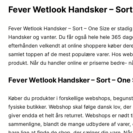
Fever Wetlook Handsker – Sort –
Fever Wetlook Handsker – Sort – One Size er stadig
Handsker og vanter. Du får også hele hele 365 dages 
efterhånden velkendt at online shoppere køber dere
samlet toppen af de mest populære varer. Hos websh
produkt. Når du handler online er priserne bedre- 
Fever Wetlook Handsker – Sort – One S
Køber du produkter i forskellige webshops, begunsti
fysiske butikker. Webshop skal følge dansk lov, der
giver endda et helt års returret. Webshops er nødt til
sammenligne, blandt de mange udbydere af varer, der
bare lige at finde de shop, der sælger din vare. Når d