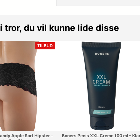
i tror, du vil kunne lide disse
VARE
TILBUD
PÅ
TILBUD
andy Apple Sort Hipster –
Boners Penis XXL Creme 100 ml – Kla