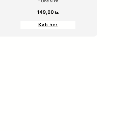
– One Size
149,00
kr.
Køb her