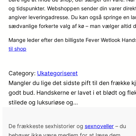
og tidspunkter. Webshoppen sender din varer direkte 
angiver leveringadresse. Du kan også springe en lan
sædvanlige forkerte valg af kø – man vælger altid 
Mange leder efter den billigste Fever Wetlook Hands
til shop
Category:
Ukategoriseret
Mangler du lige det sidste pift til den frække k
godt bud. Handskerne er lavet i et blødt og fle
stilede og luksuriøse og…
De frækkeste sexhistorier og
sexnoveller
– du
behøver ikke være medlem for at læse dem.