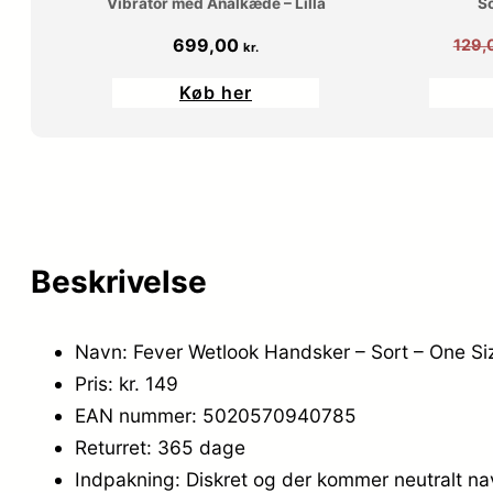
Vibrator med Analkæde – Lilla
So
699,00
129,
kr.
Køb her
Beskrivelse
Navn: Fever Wetlook Handsker – Sort – One Si
Pris: kr. 149
EAN nummer: 5020570940785
Returret: 365 dage
Indpakning: Diskret og der kommer neutralt n