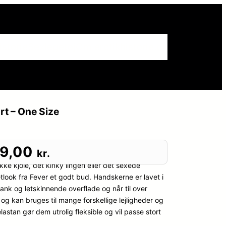
istorie
Sexlegetøj
Om erotikhistorie.dk
rt – One Size
49,00
kr.
kke kjole, det kinky lingeri eller det sexede
tlook fra Fever et godt bud. Handskerne er lavet i
lank og letskinnende overflade og når til over
 og kan bruges til mange forskellige lejligheder og
astan gør dem utrolig fleksible og vil passe stort