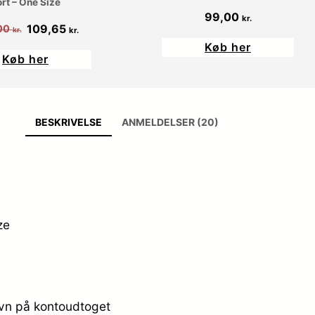
rt – One Size
99,00
kr.
Den
Den
109,65
00
kr.
kr.
oprindelige
aktuelle
Køb her
Køb her
pris
pris
var:
er:
129,00 kr..
109,65 kr..
BESKRIVELSE
ANMELDELSER (20)
ze
avn på kontoudtoget