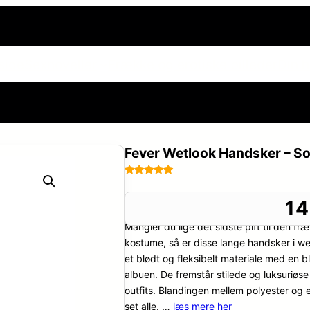
side
Sexnoveller
Frække og erotiske billeder
Din h
Fever Wetlook Handsker – So
Bedømt
20
som
5
ud
1
af 5
Mangler du lige det sidste pift til den fræ
baseret på
kundebedøm
kostume, så er disse lange handsker i we
melser
et blødt og fleksibelt materiale med en b
albuen. De fremstår stilede og luksuriøse
outfits. Blandingen mellem polyester og el
set alle. …
læs mere her