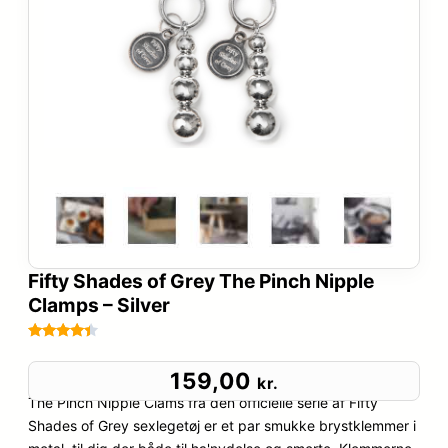
Fifty Shades of Grey The Pinch Nipple
Clamps – Silver
Bedømt
9
som
4.3
159,00
kr.
ud af 5
The Pinch Nipple Clams fra den officielle serie af Fifty
baseret
Shades of Grey sexlegetøj er et par smukke brystklemmer i
på