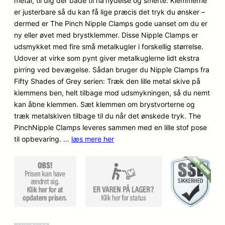
metal, til dig der både til ha'nydelse og smerte. Klemmerne
kundebedø
er justerbare så du kan få lige præcis det tryk du ønsker –
mmelser
dermed er The Pinch Nipple Clamps gode uanset om du er
ny eller øvet med brystklemmer. Disse Nipple Clamps er
udsmykket med fire små metalkugler i forskellig størrelse.
Udover at virke som pynt giver metalkuglerne lidt ekstra
pirring ved bevægelse. Sådan bruger du Nipple Clamps fra
Fifty Shades of Grey serien: Træk den lille metal skive på
klemmens ben, helt tilbage mod udsmykningen, så du nemt
kan åbne klemmen. Sæt klemmen om brystvorterne og
træk metalskiven tilbage til du når det ønskede tryk. The
PinchNipple Clamps leveres sammen med en lille stof pose
til opbevaring. …
læs mere her