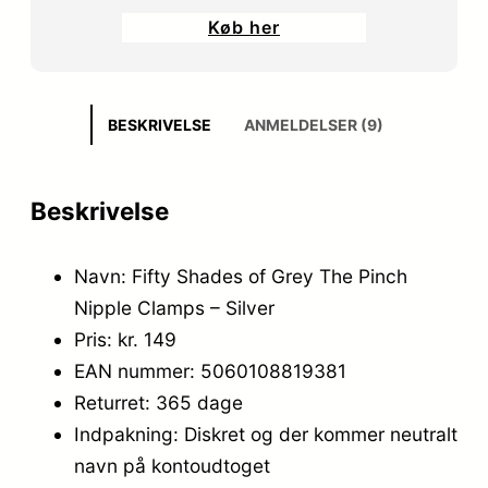
oprindelige
aktuelle
Køb her
pris
pris
var:
er:
299,00 kr..
239,20 kr..
BESKRIVELSE
ANMELDELSER (9)
Beskrivelse
Navn: Fifty Shades of Grey The Pinch
Nipple Clamps – Silver
Pris: kr. 149
EAN nummer: 5060108819381
Returret: 365 dage
Indpakning: Diskret og der kommer neutralt
navn på kontoudtoget