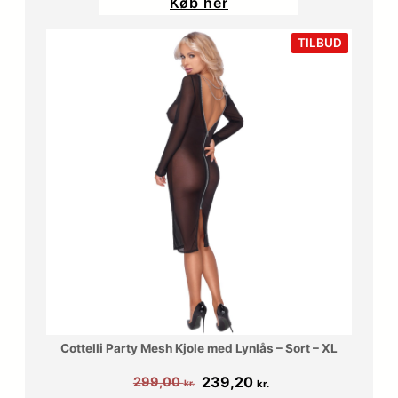
Køb her
VARE
TILBUD
PÅ
TILBUD
Cottelli Party Mesh Kjole med Lynlås – Sort – XL
Den
Den
239,20
299,00
kr.
kr.