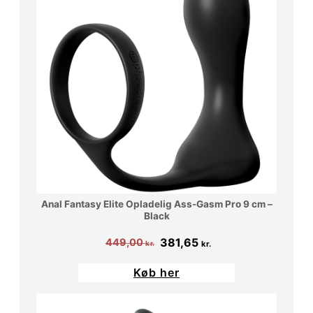
Anal Fantasy Elite Opladelig Ass-Gasm Pro 9 cm –
Black
Den
Den
381,65
449,00
kr.
kr.
oprindelige
aktuelle
Køb her
pris
pris
var:
er: