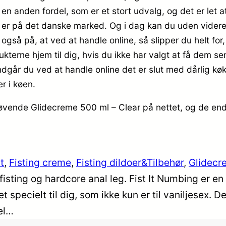
 en anden fordel, som er et stort udvalg, og det er let 
er på det danske marked. Og i dag kan du uden videre 
å på, at ved at handle online, så slipper du helt for,
rne hjem til dig, hvis du ikke har valgt at få dem send
ndgår du ved at handle online det er slut med dårlig kø
r i køen.
døvende Glidecreme 500 ml – Clear på nettet, og de ende
It
, 
Fisting creme
, 
Fisting dildoer&Tilbehør
, 
Glidecr
e fisting og hardcore anal leg. Fist It Numbing er
 specielt til dig, som ikke kun er til vaniljesex.
eel…