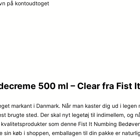
avn på kontoudtoget
ecreme 500 ml – Clear fra Fist I
steget markant i Danmark. Når man kaster dig ud i legen 
t brugte sted. Der skal nyt legetøj til indimellem, og
et kvalitetsprodukter som denne Fist It Numbing Bedøve
e sin køb i shoppen, emballagen til din pakke er naturlig