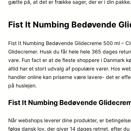
gætte på, at det er frække sager, der er i din pakke
Fist It Numbing Bedøvende Glid
Fist It Numbing Bedøvende Glidecreme 500 ml – Cl
Glidecremer. Husk du får hele hele 365 dages returr
vare. Fun fact er at de fleste shoppere i Danmark 
altid har et stort udvalg af populære varer. Hos we
handler online kan priserne være lavere- det er ef
på huslejen.
Fist It Numbing Bedøvende Glidecreme
Når webshops leverer dine produkter, er betingelser
følge dansk lov, der giver 14 dages retrret. efter 