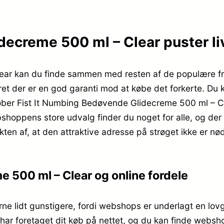
.
ecreme 500 ml – Clear puster liv
ear kan du finde sammen med resten af de populære fra
et der er en god garanti mod at købe det forkerte. Du ka
køber Fist It Numbing Bedøvende Glidecreme 500 ml – C
bshoppens store udvalg finder du noget for alle, og der
fekten af, at den attraktive adresse på strøget ikke er
 500 ml – Clear og online fordele
ne lidt gunstigere, fordi webshops er underlagt en lov
du har foretaget dit køb på nettet, og du kan finde web