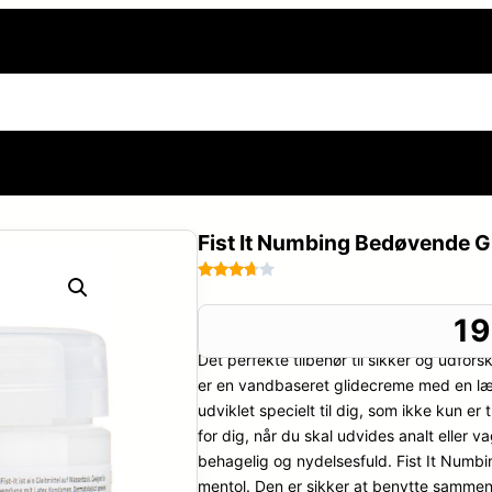
side
Sexnoveller
Frække og erotiske billeder
Din h
Fist It Numbing Bedøvende G
Bedømt
48
som
1
3.6
ud
Det perfekte tilbehør til sikker og udfors
af 5
baseret
er en vandbaseret glidecreme med en læ
på
udviklet specielt til dig, som ikke kun e
kundebe
for dig, når du skal udvides analt eller v
dømmel
behagelig og nydelsesfuld. Fist It Numbin
ser
mentol. Den er sikker at benytte samm