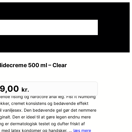
istorie
Sexlegetøj
Om erotikhistorie.dk
lidecreme 500 ml – Clear
99,00
kr.
kende fisting og hardcore anal leg. Fist It Numbing
kker, cremet konsistens og bedøvende effekt
r til vaniljesex. Den bedøvende gel gør det nemmere
aginalt. Den er ideel til at gøre legen endnu mere
g er dermatologisk testet og dufter friskt af
en med latex kondomer og handsker. …
læs mere