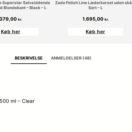
 Superstar Selvsiddende
Zado Fetish Line Læderkorset uden skål
 Blondekant – Black – L
Sort – L
379,00
1.695,00
kr.
kr.
Køb her
Køb her
BESKRIVELSE
ANMELDELSER (48)
500 ml – Clear