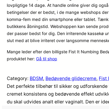
lovpligtige 14 dage. At handle online giver dig også
betingelser der er bedst, i de mange webshops der 
komma-fem med din smartphone eller tablet. Tænk ogs
butikkens åbningstid. Webshoppen kan sende produkte
der passer bedst for dig. Den irriterende kassekø u
slut med at blive irriteret over langsomme menneske
Mange leder efter den billigste Fist It Numbing Be
produktet her:
Gå til shop
Category:
BDSM
, 
Bedøvende glidecreme
, 
Fist 
Det perfekte tilbehør til sikker og udforskend
cremet konsistens og bedøvende effekt udviklet
du skal udvides analt eller vaginalt. Den er id