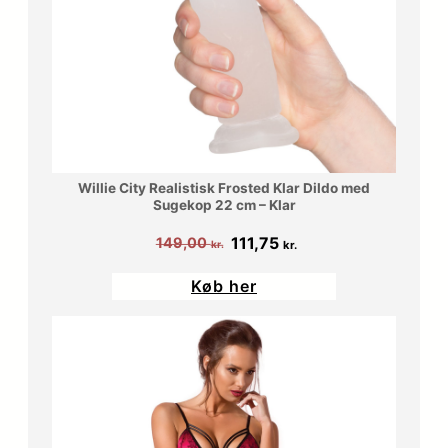
Willie City Realistisk Frosted Klar Dildo med
Sugekop 22 cm – Klar
Den
Den
111,75
149,00
kr.
kr.
oprindelige
aktuelle
Køb her
pris
pris
var:
er:
149,00 kr..
111,75 kr..