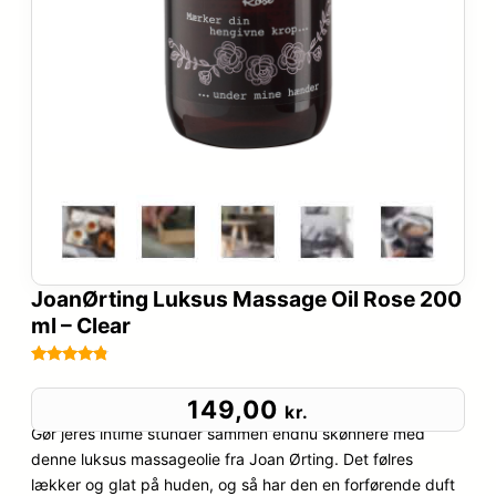
JoanØrting Luksus Massage Oil Rose 200
ml – Clear
Bedømt
54
som
4.7
149,00
kr.
ud af 5
Gør jeres intime stunder sammen endnu skønnere med
baseret
denne luksus massageolie fra Joan Ørting. Det følres
på
lækker og glat på huden, og så har den en forførende duft
kundebedø