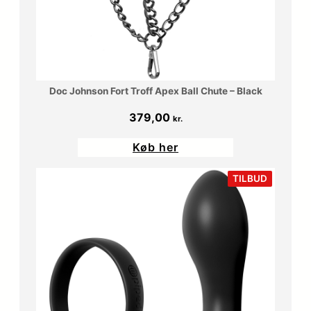
Doc Johnson Fort Troff Apex Ball Chute – Black
379,00
kr.
Køb her
VARE
TILBUD
PÅ
TILBUD