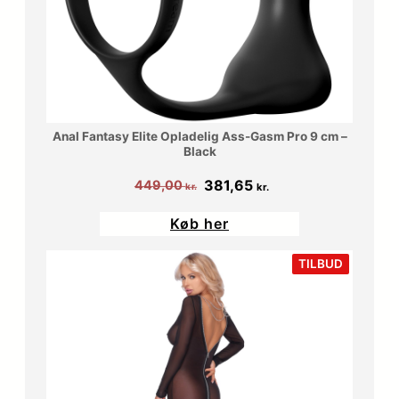
Anal Fantasy Elite Opladelig Ass-Gasm Pro 9 cm –
Black
Den
Den
381,65
449,00
kr.
kr.
oprindelige
aktuelle
Køb her
pris
pris
var:
er:
VARE
TILBUD
PÅ
449,00 kr..
381,65 kr..
TILBUD