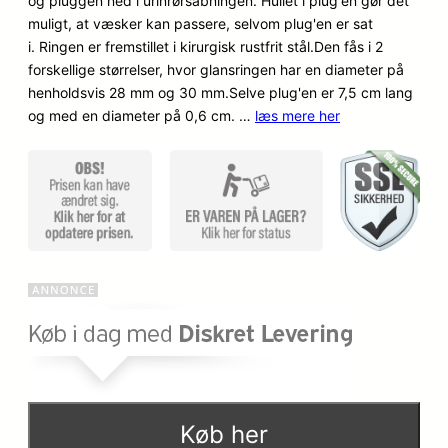
og pluggen ned i urinrørsåbningen. Hullet i plug'en gør det
kundebed
muligt, at væsker kan passere, selvom plug'en er sat
ømmelse
i. Ringen er fremstillet i kirurgisk rustfrit stål.Den fås i 2
r
forskellige størrelser, hvor glansringen har en diameter på
henholdsvis 28 mm og 30 mm.Selve plug'en er 7,5 cm lang
og med en diameter på 0,6 cm. …
læs mere her
Køb her