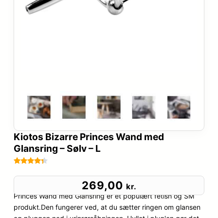
Kiotos Bizarre Princes Wand med
Glansring – Sølv – L
Bedømt
80
som
4.2
269,00
kr.
ud af 5
Princes Wand med Glansring er et populært fetish og SM
baseret
produkt.Den fungerer ved, at du sætter ringen om glansen
på