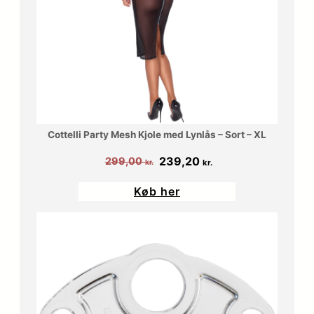
Cottelli Party Mesh Kjole med Lynlås – Sort – XL
Den
Den
239,20
299,00
kr.
kr.
oprindelige
aktuelle
Køb her
pris
pris
var:
er:
299,00 kr..
239,20 kr..