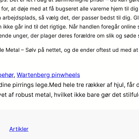
for, at døje med at få bugseret alle varerne hjem til d
 din arbejdsplads, så vælg det, der passer bedst til dig. 
en ikke går ind til det rigtige. Når handlen foregår onlin
ende unger, der plager deres forældre om slik og søde 
le Metal – Sølv på nettet, og de ender oftest ud med at
behør
, 
Wartenberg pinwheels
l dine pirrings lege.Med hele tre rækker af hjul, f
avet af robust metal, hvilket ikke bare gør det stil
Artikler