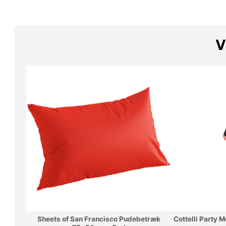
V
Sheets of San Francisco Pudebetræk
Cottelli Party 