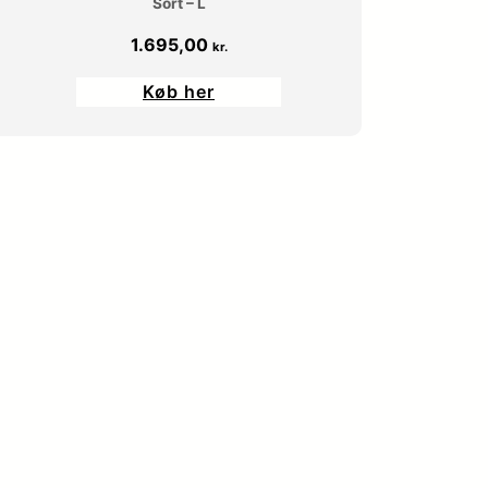
Sort – L
5
5
1.695,00
kr.
le
9
Køb her
,
k
 kr..
0
r
0
.
.
k
r
.