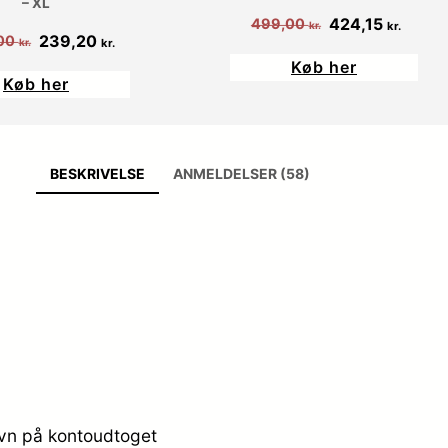
– XL
Den
Den
424,15
499,00
kr.
kr.
Den
Den
239,20
00
kr.
kr.
oprindelige
aktuel
oprindelige
aktuelle
Køb her
pris
pris
Køb her
pris
pris
var:
er:
var:
er:
499,00 kr..
424,15
299,00 kr..
239,20 kr..
BESKRIVELSE
ANMELDELSER (58)
avn på kontoudtoget