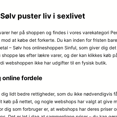
ølv puster liv i sexlivet
varer her på shoppen og findes i vores varekategori Per
ti mod at købe det forkerte. Du kan inden for fristen b
tal – Sølv hos onlineshoppen Sinful, som giver dig det st
shoppe løs efter lækre varer, og der kan klikkes køb på
i webshoppen ikke har udgifter til en fysisk butik.
 online fordele
dig lidt bedre rettigheder, som du ikke nødvendigvis får
it køb på nettet, og nogle webshops har valgt at give me
for dig som forbruger er, at webshops har deres priser on
s. Det er let i dag at sammenligne priser – du kan gøre