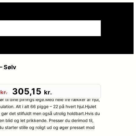
istorie
Sexlegetøj
Om erotikhistorie.dk
– Sølv
D
D
305,15
0
kr.
kr.
r til dine pirrings lege.Med hele tre rækker af hjul,
e
e
tion. Alt i alt 66 pigge – 22 på hvert hjul.Hjulet
e gør det stilfuldt men også utrolig holdbart.Hvis du
n
n
nen blid og let prikkende. Presser du derimod til,
t du starter stille og roligt ud og øger presset mod
o
a