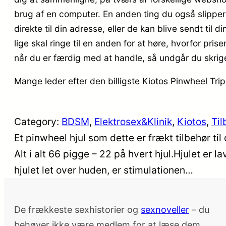
brug af en computer. En anden ting du også slipper 
direkte til din adresse, eller de kan blive sendt til
lige skal ringe til en anden for at høre, hvorfor pris
når du er færdig med at handle, så undgår du skrig
Mange leder efter den billigste Kiotos Pinwheel Trip
Category:
BDSM
, 
Elektrosex&Klinik
, 
Kiotos
, 
Til
Et pinwheel hjul som dette er frækt tilbehør ti
Alt i alt 66 pigge – 22 på hvert hjul.Hjulet er l
hjulet let over huden, er stimulationen…
De frækkeste sexhistorier og
sexnoveller
– du
behøver ikke være medlem for at læse dem.