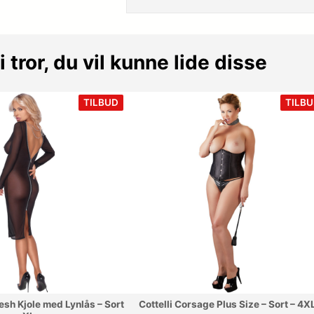
i tror, du vil kunne lide disse
VARE
TILBUD
TILB
PÅ
TILBUD
Mesh Kjole med Lynlås – Sort
Cottelli Corsage Plus Size – Sort – 4X