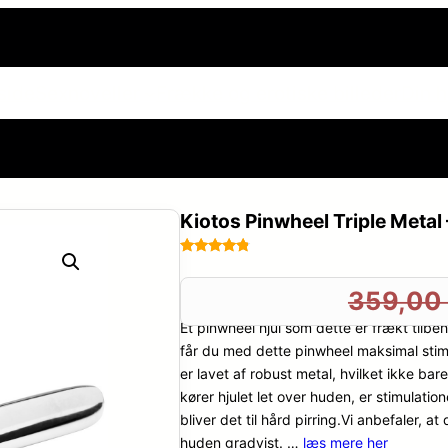
side
Sexnoveller
Frække og erotiske billeder
Din h
Kiotos Pinwheel Triple Metal 
Bedømt
58
som
4.7
359,0
ud af 5
Et pinwheel hjul som dette er frækt tilbehø
baseret
på
får du med dette pinwheel maksimal stimula
kundebedø
er lavet af robust metal, hvilket ikke bar
mmelser
kører hjulet let over huden, er stimulatio
bliver det til hård pirring.Vi anbefaler, a
huden gradvist. …
læs mere her