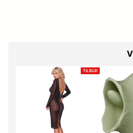
V
VARE
TILBUD
PÅ
TILBUD