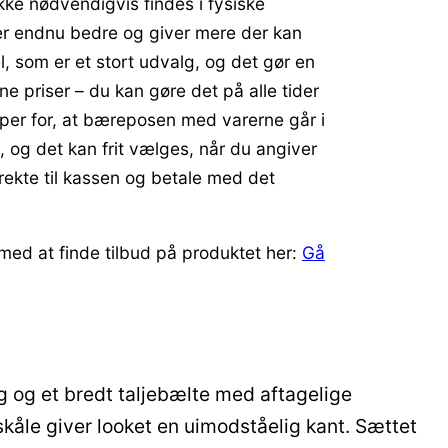
kke nødvendigvis findes i fysiske
r er endnu bedre og giver mere der kan
, som er et stort udvalg, og det gør en
e priser – du kan gøre det på alle tider
ipper for, at bæreposen med varerne går i
, og det kan frit vælges, når du angiver
rekte til kassen og betale med det
med at finde tilbud på produktet her:
Gå
 og et bredt taljebælte med aftagelige
kåle giver looket en uimodståelig kant. Sættet