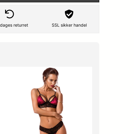
e
i
p
s
dages returret
SSL sikker handel
r
e
i
r
s
:
v
3
a
5
r
9
:
,
4
2