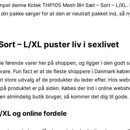
sempel denne Kotek THP105 Mesh BH Sæt – Sort – L/XL.
in pakke sørger for at den er neutralt pakket ind, så ny
t – L/XL puster liv i sexlivet
 førende varer her på shoppen, og ligger i den godt sæ
 vare. Fun fact er at de fleste shoppere i Danmark kø
et store udvalg af de produkter du leder efter. Hos we
b på produktet er på siden. Købes der ind i online websh
 almindelig butik bruger, så kommer det dig til gode.
XL og online fordele