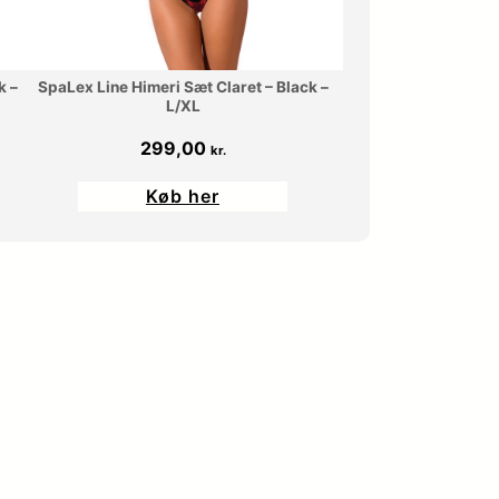
4
0
9
k –
SpaLex Line Himeri Sæt Claret – Black –
L/XL
,
k
299,00
kr.
0
r
Køb her
0
.
.
k
r
.