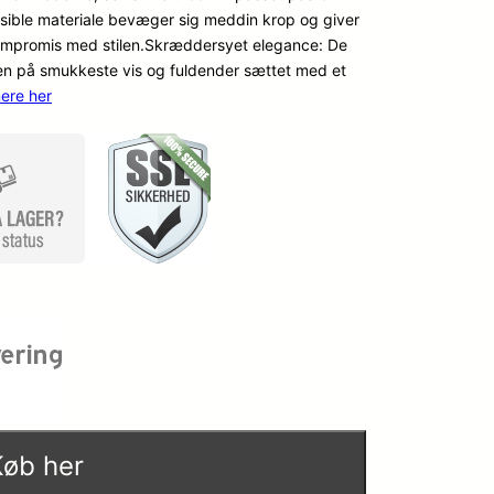
ksible materiale bevæger sig meddin krop og giver
p
k
kompromis med stilen.Skræddersyet elegance: De
en på smukkeste vis og fuldender sættet med et
r
t
ere her
i
u
n
e
d
l
e
l
l
e
i
p
g
r
Køb her