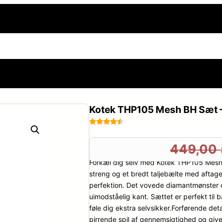
side
Sexnoveller
Frække og erotiske billeder
Din h
Kotek THP105 Mesh BH Sæt –
Bedømt
94
som
4.4
449,00
ud af 5
Forkæl dig selv med Kotek THP105 Mesh 
baseret
på
streng og et bredt taljebælte med aftage
kundebedø
perfektion. Det vovede diamantmønster o
mmelser
uimodståelig kant. Sættet er perfekt til 
føle dig ekstra selvsikker.Forførende det
pirrende spil af gennemsigtighed og give