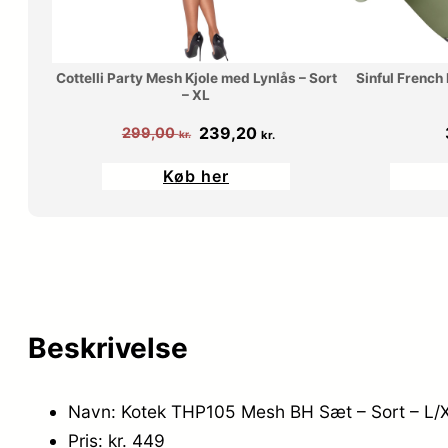
Cottelli Party Mesh Kjole med Lynlås – Sort
Sinful French 
– XL
Den
Den
239,20
299,00
kr.
kr.
oprindelige
aktuelle
Køb her
pris
pris
var:
er:
299,00 kr..
239,20 kr..
Beskrivelse
Navn: Kotek THP105 Mesh BH Sæt – Sort – L/
Pris: kr. 449