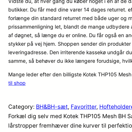
Vidste du, at hver gang du køber noget i en af de 
butikker. Du får med dine varer 14 dages returret. 
forlænge din standard returret med både uger og må
prissammenligning let, blandt de mange udbydere af v
af døgnet, så længe du er online. Du får også en an
stykker på vej hjem. Shoppen sender din produkter ti
leveringadresse. Den irriterende kassekø undgår du 
samme, så behøver du ikke længere forudsige, hvilken 
Mange leder efter den billigste Kotek THP105 Mesh 
til shop
Category:
BH&BH-sæt
, 
Favoritter
, 
Hofteholder
Forkæl dig selv med Kotek THP105 Mesh BH Sæt
lårstropper fremhæver dine kurver til perfekt