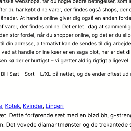
danske webshops, får du nogle bedre betingelser, som i
efter du har købt dine varer, der findes også shops, de
neder. At handle online giver dig også en anden fordel
arer, der findes online. Det er let i dag at sammenlign
den stor fordel, når du shopper online, og det er du sl
l din adresse, alternativt kan de sendes til dig arbejde
ved at handle online køer er en saga blot, her er det di
kø der er hurtigst – vi gætter aldrig rigtigt alligevel.
BH Sæt – Sort – L/XL på nettet, og de ender oftest ud 
e
, 
Kotek
, 
Kvinder
, 
Lingeri
. Dette forførende sæt med en blød bh, g-streng
ion. Det vovede diamantmønster og de trekantede s