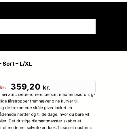
istorie
Sexlegetøj
Om erotikhistorie.dk
 Sort – L/XL
D
D
359,20
kr.
kr.
BH Sæt. Dette forførende sæt med en blød bh, g-
e
e
lige lårstropper fremhæver dine kurver til
g de trekantede skåle giver looket en
n
n
bådehede nætter og til de dage, hvor du bare vil
aljer: Det dristige diamantmønster skaber et
o
a
r et moderne, selvsikkert look.Tilpasset pasform: