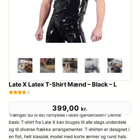
Late X Latex T-Shirt Mænd – Black – L
Bedømt
34
som
399,00
kr.
3.7
ud
Trænger du til lidt fornyelse i latex-garderoben? Denne
af 5
basic T-shirt fra Late X kan bruges til alle slags underdele
baseret
og til diverse frække arrangementer. T-shirten er designet i
på
en flot, helt klassisk model med korte ærmer og rund hals.
kundebe