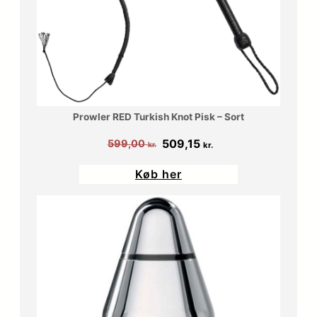
Prowler RED Turkish Knot Pisk – Sort
Den
Den
509,15
599,00
kr.
kr.
oprindelige
aktuelle
Køb her
pris
pris
var:
er:
599,00 kr..
509,15 kr..