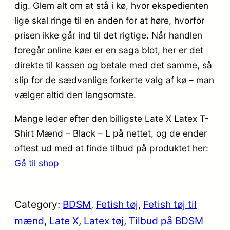
dig. Glem alt om at stå i kø, hvor ekspedienten
lige skal ringe til en anden for at høre, hvorfor
prisen ikke går ind til det rigtige. Når handlen
foregår online køer er en saga blot, her er det
direkte til kassen og betale med det samme, så
slip for de sædvanlige forkerte valg af kø – man
vælger altid den langsomste.
Mange leder efter den billigste Late X Latex T-
Shirt Mænd – Black – L på nettet, og de ender
oftest ud med at finde tilbud på produktet her:
Gå til shop
Category:
BDSM
, 
Fetish tøj
, 
Fetish tøj til
mænd
, 
Late X
, 
Latex tøj
, 
Tilbud på BDSM