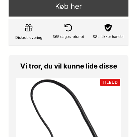
Køb her
365 dages returret
SSL sikker handel
Diskret levering
Vi tror, du vil kunne lide disse
VARE
TILBUD
PÅ
TILBUD