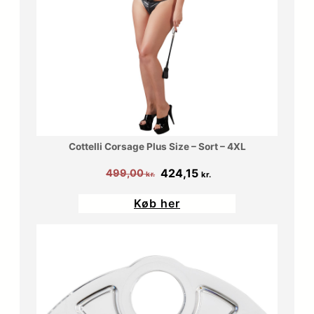
Cottelli Corsage Plus Size – Sort – 4XL
Den
Den
424,15
499,00
kr.
kr.
oprindelige
aktuelle
Køb her
pris
pris
var:
er:
499,00 kr..
424,15 kr..