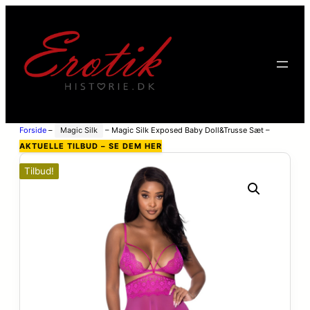
Forside
–
Magic Silk
–
Magic Silk Exposed Baby Doll&Trusse Sæt –
Fuchsia – S/M
AKTUELLE TILBUD – SE DEM HER
Tilbud!