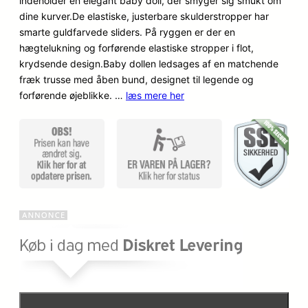
indeholder en elegant baby doll, der smyger sig smukt om
n
n
mmelser
dine kurver.De elastiske, justerbare skulderstropper har
o
a
smarte guldfarvede sliders. På ryggen er der en
hægtelukning og forførende elastiske stropper i flot,
p
k
krydsende design.Baby dollen ledsages af en matchende
fræk trusse med åben bund, designet til legende og
r
t
forførende øjeblikke. …
læs mere her
i
u
n
e
d
l
e
l
l
e
i
p
g
r
e
i