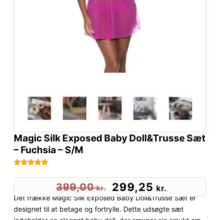
Magic Silk Exposed Baby Doll&Trusse Sæt
– Fuchsia – S/M
Bedømt
69
som
4.8
D
D
299,25
399,00
kr.
kr.
ud af 5
Det frække Magic Silk Exposed Baby Doll&Trusse Sæt er
e
e
baseret på
designet til at betage og fortrylle. Dette udsøgte sæt
kundebedø