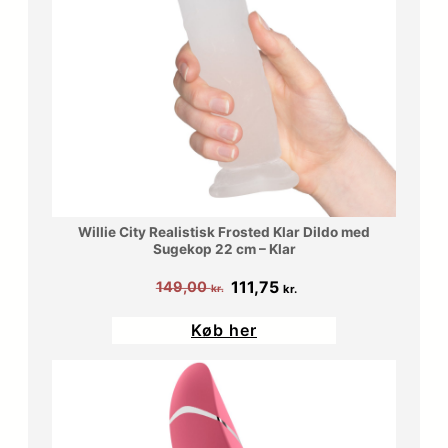
Willie City Realistisk Frosted Klar Dildo med
Sugekop 22 cm – Klar
Den
Den
111,75
149,00
kr.
kr.
oprindelige
aktuelle
Køb her
pris
pris
var:
er:
149,00 kr..
111,75 kr..