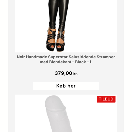
Noir Handmade Superstar Selvsiddende Strømper
med Blondekant – Black – L
379,00
kr.
Køb her
VARE
TILBUD
PÅ
TILBUD