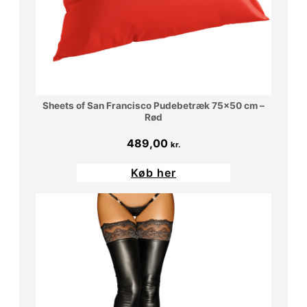
0
r
0
.
.
k
Sheets of San Francisco Pudebetræk 75×50 cm –
r
Rød
489,00
.
kr.
.
Køb her