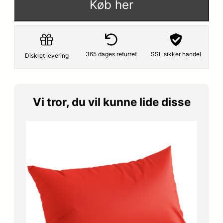
Køb her
p
s
r
e
i
r
365 dages returret
SSL sikker handel
Diskret levering
s
:
v
2
Vi tror, du vil kunne lide disse
a
9
r
9
:
,
3
2
9
5
9
,
k