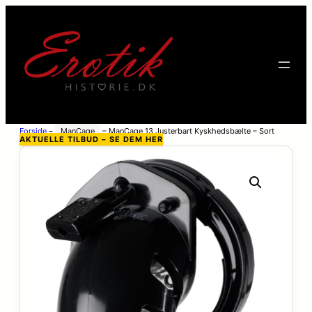
Forside
–
ManCage
–
ManCage 13 Justerbart Kyskhedsbælte – Sort
AKTUELLE TILBUD – SE DEM HER