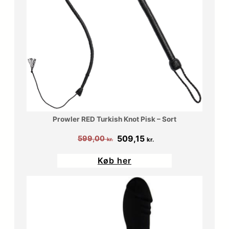
Prowler RED Turkish Knot Pisk – Sort
Den
Den
509,15
599,00
kr.
kr.
oprindelige
aktuelle
Køb her
pris
pris
var:
er:
599,00 kr..
509,15 kr..