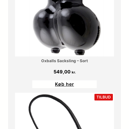
Oxballs Sacksling – Sort
549,00
kr.
Køb her
VARE
TILBUD
PÅ
TILBUD