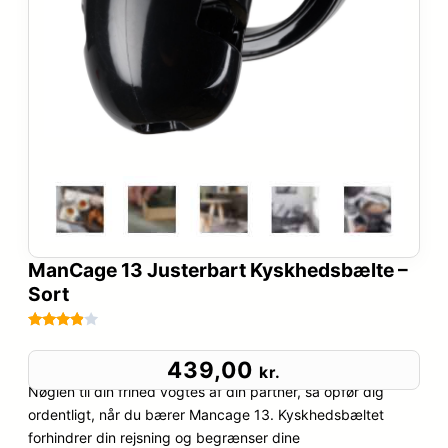
ManCage 13 Justerbart Kyskhedsbælte –
Sort
Bedømt
85
som
439,00
kr.
3.8
ud
Nøglen til din frihed vogtes af din partner, så opfør dig
af 5
ordentligt, når du bærer Mancage 13. Kyskhedsbæltet
baseret
forhindrer din rejsning og begrænser dine
på