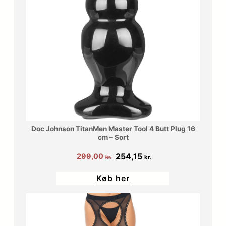
Doc Johnson TitanMen Master Tool 4 Butt Plug 16
cm – Sort
Den
Den
254,15
299,00
kr.
kr.
oprindelige
aktuelle
Køb her
pris
pris
var:
er:
299,00 kr..
254,15 kr..