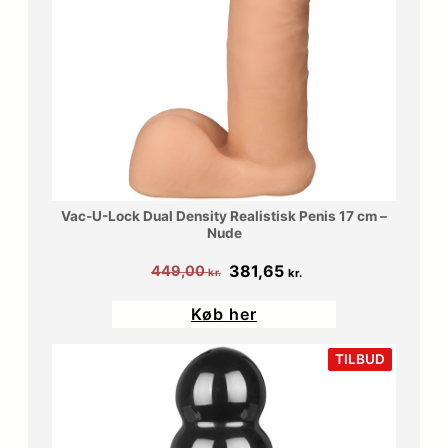
Vac-U-Lock Dual Density Realistisk Penis 17 cm –
Nude
Den
Den
381,65
449,00
kr.
kr.
oprindelige
aktuelle
Køb her
pris
pris
var:
er:
VARE
TILBUD
PÅ
449,00 kr..
381,65 kr..
TILBUD