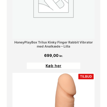
HoneyPlayBox Trilux Kinky Finger Rabbit Vibrator
med Analkæde – Lilla
699,00
kr.
Køb her
VARE
TILBUD
PÅ
TILBUD