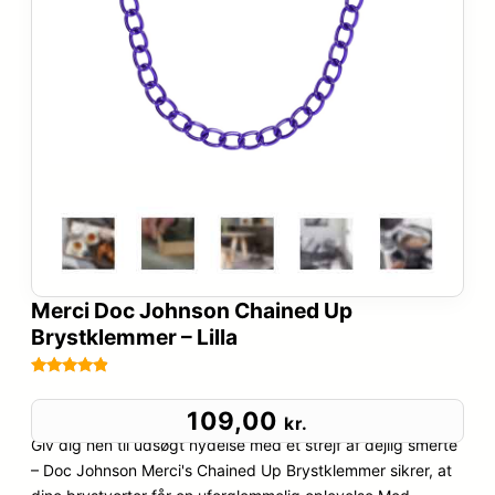
Merci Doc Johnson Chained Up
Brystklemmer – Lilla
Bedømt
39
som
4.8
109,00
kr.
ud af 5
Giv dig hen til udsøgt nydelse med et strejf af dejlig smerte
baseret på
– Doc Johnson Merci's Chained Up Brystklemmer sikrer, at
kundebedø