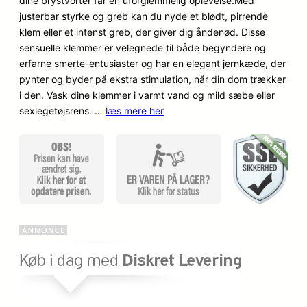
dine brystvorter får en uforglemmelig oplevelse.Med
mmelser
justerbar styrke og greb kan du nyde et blødt, pirrende
klem eller et intenst greb, der giver dig åndenød. Disse
sensuelle klemmer er velegnede til både begyndere og
erfarne smerte-entusiaster og har en elegant jernkæde, der
pynter og byder på ekstra stimulation, når din dom trækker
i den. Vask dine klemmer i varmt vand og mild sæbe eller
sexlegetøjsrens. …
læs mere her