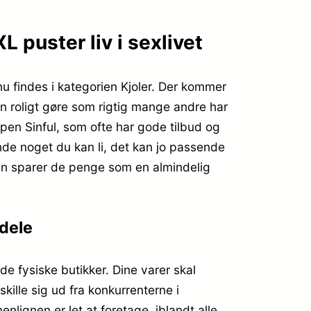
 puster liv i sexlivet
u findes i kategorien Kjoler. Der kommer
an roligt gøre som rigtig mange andre har
pen Sinful, som ofte har gode tilbud og
nde noget du kan li, det kan jo passende
en sparer de penge som en almindelig
rdele
 de fysiske butikker. Dine varer skal
kille sig ud fra konkurrenterne i
nlignen er let at foretage, iblandt alle