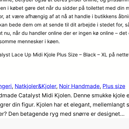
en i købet gøre det når du sidder på toilettet med din 
for, at være afhængig af at nå at handle i butikkens åbn
kan bede dem om at sende til dit arbejde i stedet for, s
t nu, når du handler online der er ingen kø online – det e
angsomme mennesker i køen.
yst Lace Up Midi Kjole Plus Size – Black – XL på nette
ngeri
, 
Natkjoler&Kjoler
, 
Noir Handmade
, 
Plus size
Handmade Catalyst Midi Kjolen. Denne smukke kjole e
grer din figur. Kjolen har et elegant, mellemlangt
per? Den betagende ryg med snørre er designet…