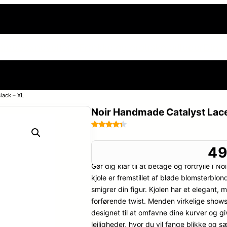
side
Sexnoveller
Frække og erotiske billeder
Din h
lack – XL
Noir Handmade Catalyst Lace 
Bedømt
106
som
4.2
49
ud af 5
Gør dig klar til at betage og fortrylle i
baseret
på
kjole er fremstillet af bløde blomsterblo
kundebed
smigrer din figur. Kjolen har et elegant
ømmelse
forførende twist. Menden virkelige sho
r
designet til at omfavne dine kurver og g
lejligheder, hvor du vil fange blikke og 