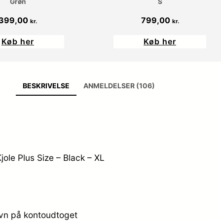
Grøn
S
399,00
799,00
kr.
kr.
Køb her
Køb her
BESKRIVELSE
ANMELDELSER (106)
ole Plus Size – Black – XL
avn på kontoudtoget