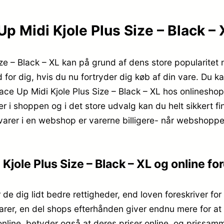
Midi Kjole Plus Size – Black – XL
 – Black – XL kan på grund af dens store popularitet n
 for dig, hvis du nu fortryder dig køb af din vare. Du k
ce Up Midi Kjole Plus Size – Black – XL hos onlineshop
 i shoppen og i det store udvalg kan du helt sikkert fi
varer i en webshop er varerne billigere- når webshopp
jole Plus Size – Black – XL og online fo
 de dig lidt bedre rettigheder, end loven foreskriver for
arer, en del shops efterhånden giver endnu mere for at s
online, betyder også at deres priser online, og prissamme