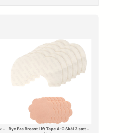
k –
Bye Bra Breast Lift Tape A-C Skål 3 sæt –