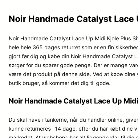
Noir Handmade Catalyst Lace Up 
Noir Handmade Catalyst Lace Up Midi Kjole Plus Size
hele hele 365 dages returret som er en fin sikkerhed
gjort før dig og købe din Noir Handmade Catalyst La
sørger for du sparer gode penge. Der er mange varer
være det produkt på denne side. Ved at købe dine 
butik bruger, så kommer det dig til gode.
Noir Handmade Catalyst Lace Up Midi K
Du skal have i tankerne, når du handler online, giver
kunne returneres i 14 dage. efter du har købt dine v
markedet. At webshops har alt liggende klar til dig 