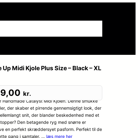
istorie
Sexlegetøj
Om erotikhistorie.dk
Up Midi Kjole Plus Size – Black – XL
9,00
kr.
 Noir Handmade Catalyst Midi Kjolen. Denne smukke
nder, der skaber et pirrende gennemsigtigt look, der
, mellemlangt snit, der blander beskedenhed med et
wstopper? Den betagende ryg med snørre er
ive en perfekt skræddersyet pasform. Perfekt til de
sætte gang i samtaler. …
læs mere her