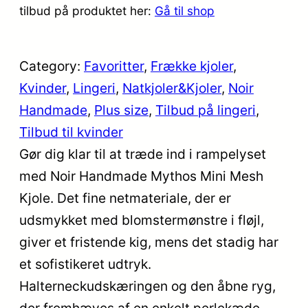
tilbud på produktet her:
Gå til shop
Category:
Favoritter
, 
Frække kjoler
, 
Kvinder
, 
Lingeri
, 
Natkjoler&Kjoler
, 
Noir
Handmade
, 
Plus size
, 
Tilbud på lingeri
, 
Tilbud til kvinder
Gør dig klar til at træde ind i rampelyset
med Noir Handmade Mythos Mini Mesh
Kjole. Det fine netmateriale, der er
udsmykket med blomstermønstre i fløjl,
giver et fristende kig, mens det stadig har
et sofistikeret udtryk.
Halterneckudskæringen og den åbne ryg,