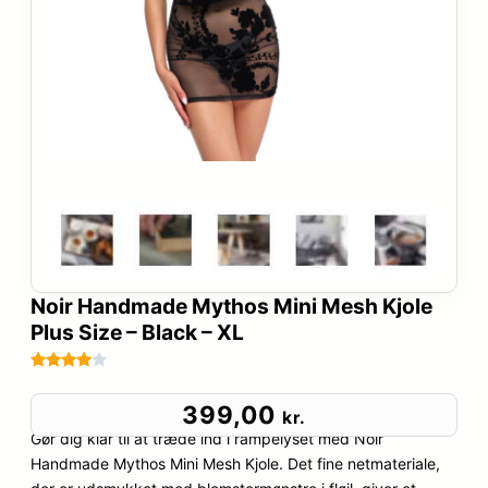
Noir Handmade Mythos Mini Mesh Kjole
Plus Size – Black – XL
Bedømt
41
som
399,00
kr.
3.9
ud
Gør dig klar til at træde ind i rampelyset med Noir
af 5
Handmade Mythos Mini Mesh Kjole. Det fine netmateriale,
baseret