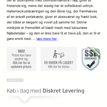
der er udsmykket med blomstermønstre i fløjl, giver et
på
fristende kig, mens det stadig har et sofistikeret udtryk.
kundebed
Halterneckudskæringen og den åbne ryg, der fremhæves
ømmels
af en enkelt perlekæde, giver et ubesværet og frækt look,
er
der både er elegant og vovet på samme tid. Denne
minikjole er fremstillet af blødt mesh med luksuriøse
fløjlsdetaljer – og den er ikke bare til at have på, den er til at
gøre entré med. …
læs mere her