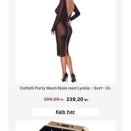
Cottelli Party Mesh Kjole med Lynlås – Sort – XL
Den
Den
239,20
299,00
kr.
kr.
oprindelige
aktuelle
Køb her
pris
pris
var:
er:
299,00 kr..
239,20 kr..