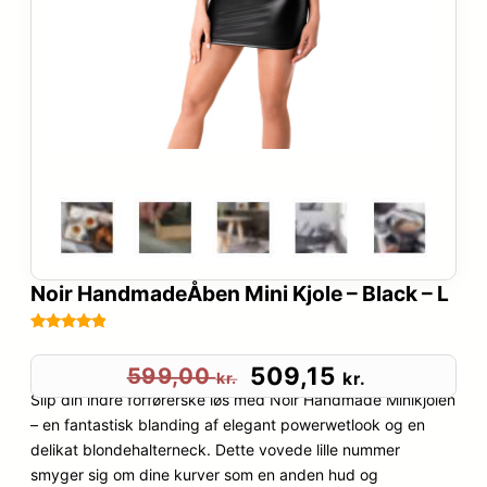
Noir HandmadeÅben Mini Kjole – Black – L
Bedømt
4
som
4.8
D
D
509,15
599,00
kr.
kr.
ud af 5
Slip din indre forførerske løs med Noir Handmade Minikjolen
e
e
baseret på
– en fantastisk blanding af elegant powerwetlook og en
kundebedø
delikat blondehalterneck. Dette vovede lille nummer
n
n
mmelser
smyger sig om dine kurver som en anden hud og