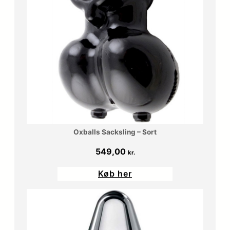
0
.
.
k
r
.
.
Oxballs Sacksling – Sort
549,00
kr.
Køb her