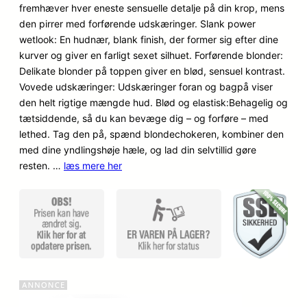
o
a
fremhæver hver eneste sensuelle detalje på din krop, mens
den pirrer med forførende udskæringer. Slank power
p
k
wetlook: En hudnær, blank finish, der former sig efter dine
kurver og giver en farligt sexet silhuet. Forførende blonder:
r
t
Delikate blonder på toppen giver en blød, sensuel kontrast.
i
u
Vovede udskæringer: Udskæringer foran og bagpå viser
den helt rigtige mængde hud. Blød og elastisk:Behagelig og
n
e
tætsiddende, så du kan bevæge dig – og forføre – med
lethed. Tag den på, spænd blondechokeren, kombiner den
d
l
med dine yndlingshøje hæle, og lad din selvtillid gøre
e
l
resten. …
læs mere her
l
e
i
p
g
r
e
i
p
s