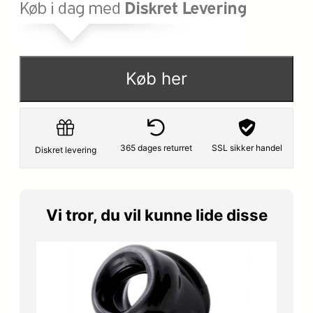
r
e
i
r
s
:
Køb her
v
5
a
0
r
9
365 dages returret
SSL sikker handel
Diskret levering
:
,
5
1
Vi tror, du vil kunne lide disse
9
5
9
,
k
0
r