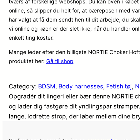
tværs af forskellige webshops. Du kan oven i købet
online, så slipper du helt for, at bæreposen med va
har valgt at få dem sendt hen til dit arbejde, du sk
vi online og køen er der slet ikke, når du handler on
enkelt ting koster.
Mange leder efter den billigste NORTIE Choker Hoft
produktet her:
Gå til shop
Category:
BDSM
, 
Body harnesses
, 
Fetish tøj
, 
N
Opgradér dit lingeri eller bær denne NORTIE c
og lader dig fastgøre dit yndlingspar strømper. 
lange, lodrette strop, der løber mellem dine b