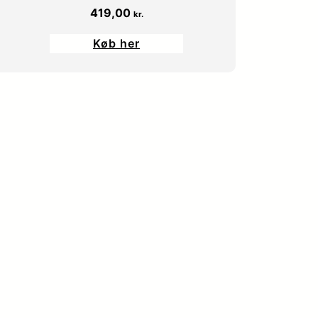
419,00
kr.
9
Køb her
,
k
0
r
0
.
.
k
r
.
.