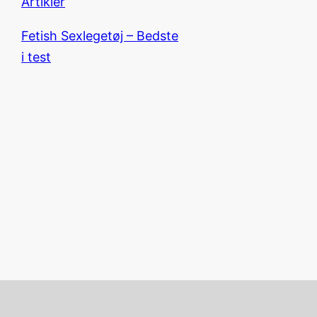
Artikler
Fetish Sexlegetøj – Bedste
i test