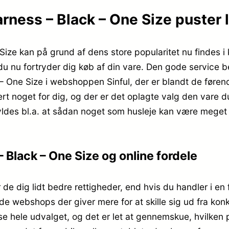
ess – Black – One Size puster li
ze kan på grund af dens store popularitet nu findes i 
s du nu fortryder dig køb af din vare. Den gode service 
One Size i webshoppen Sinful, der er blandt de førend
rt noget for dig, og der er det oplagte valg den vare du
kyldes bl.a. at sådan noget som husleje kan være meget
Black – One Size og online fordele
 de dig lidt bedre rettigheder, end hvis du handler i en 
finde webshops der giver mere for at skille sig ud fra k
se hele udvalget, og det er let at gennemskue, hvilken p