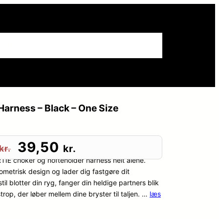
istorie
Sexlegetøj
Om erotikhistorie.dk
arness – Black – One Size
D
D
39,50
kr.
kr.
TIE choker og hofteholder harness helt alene.
e
e
ometrisk design og lader dig fastgøre dit
til blotter din ryg, fanger din heldige partners blik
n
n
rop, der løber mellem dine bryster til taljen. …
læs
o
a