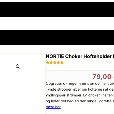
side
Sexnoveller
Frække og erotiske billeder
Din h
NORTIE Choker Hofteholder H
Bedømt
32
som
4.7
79,00
ud af 5
Opgradér dit lingeri eller bær denne NOR
baseret
på
Tynde stropper løber om hofterne i et ge
kundebedø
yndlingspar strømper. En choker i halter-s
mmelser
og leder det ned ad den lange, lodrette st
mere her