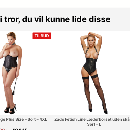
i tror, du vil kunne lide disse
VARE
TILBUD
PÅ
TILBUD
age Plus Size – Sort – 4XL
Zado Fetish Line Læderkorset uden skål
Sort – L
Den
Den