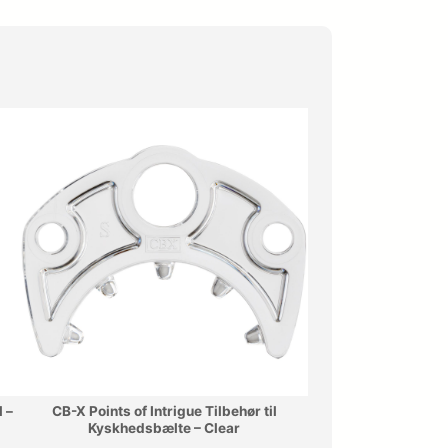
e
i
p
s
r
e
i
r
s
:
v
3
a
9
r
,
:
5
 –
CB-X Points of Intrigue Tilbehør til
Kyskhedsbælte – Clear
7
0