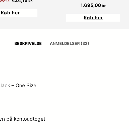
424,15
,00
kr.
kr.
1.695,00
kr.
oprindelige
aktuelle
Køb her
pris
pris
Køb her
var:
er:
499,00 kr..
424,15 kr..
BESKRIVELSE
ANMELDELSER (32)
lack – One Size
avn på kontoudtoget