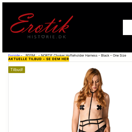
For
Forside
–
BDSM
–
NORTIE Choker Hofteholder Harness – Black – One Size
AKTUELLE TILBUD – SE DEM HER
Tilbud!