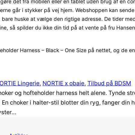
 gøre det fra mobilen eller en tablet uden brug af en c
rerne går i stykker på vej hjem. Webshoppen kan sende p
al bare huske at vælge den rigtige adresse. De tider med 
line, så spilder du ikke din tid på at vente på fru Hans
eholder Harness – Black – One Size på nettet, og de en
ORTIE Lingerie
, 
NORTIE x obaie
, 
Tilbud på BDSM
hoker og hofteholder harness helt alene. Tynde str
En choker i halter-stil blotter din ryg, fanger din
ryster…