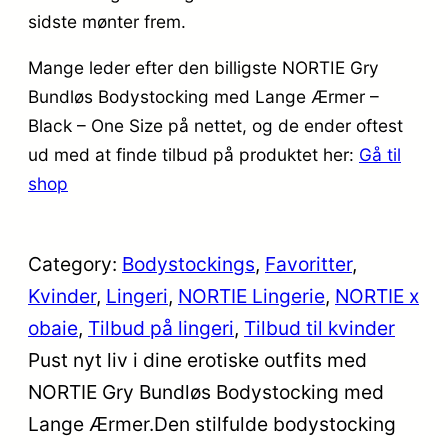
sidste mønter frem.
Mange leder efter den billigste NORTIE Gry
Bundløs Bodystocking med Lange Ærmer –
Black – One Size på nettet, og de ender oftest
ud med at finde tilbud på produktet her:
Gå til
shop
Category:
Bodystockings
, 
Favoritter
, 
Kvinder
, 
Lingeri
, 
NORTIE Lingerie
, 
NORTIE x
obaie
, 
Tilbud på lingeri
, 
Tilbud til kvinder
Pust nyt liv i dine erotiske outfits med
NORTIE Gry Bundløs Bodystocking med
Lange Ærmer.Den stilfulde bodystocking