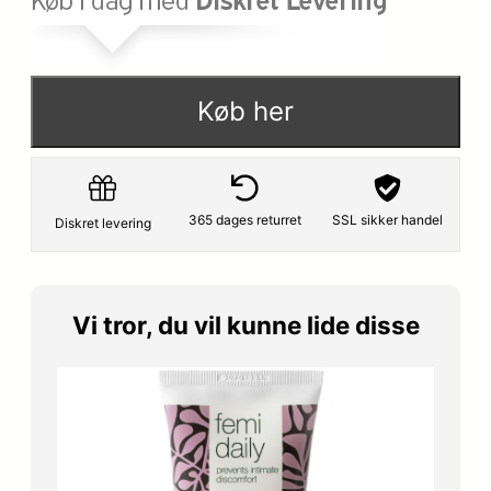
p
s
r
e
i
r
Køb her
s
:
v
1
a
1
365 dages returret
SSL sikker handel
Diskret levering
r
1
:
,
Vi tror, du vil kunne lide disse
1
7
4
5
9
,
k