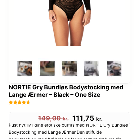
NORTIE Gry Bundløs Bodystocking med
Lange Ærmer – Black – One Size
Bedømt
91
som
4.6
D
D
111,75
149,00
kr.
kr.
ud af 5
Pust nyt liv i dine erotiske outfits med NORTIE Gry Bundløs
e
e
baseret
Bodystocking med Lange Ærmer.Den stilfulde
på