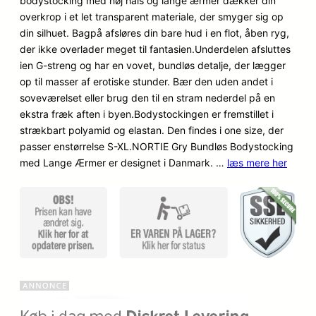
bodystocking med høj hals og lange ærmer dækker din
n
n
kundebedø
overkrop i et let transparent materiale, der smyger sig op
mmelser
o
a
din silhuet. Bagpå afsløres din bare hud i en flot, åben ryg,
der ikke overlader meget til fantasien.Underdelen afsluttes
p
k
ien G-streng og har en vovet, bundløs detalje, der lægger
op til masser af erotiske stunder. Bær den uden andet i
r
t
soveværelset eller brug den til en stram nederdel på en
i
u
ekstra fræk aften i byen.Bodystockingen er fremstillet i
strækbart polyamid og elastan. Den findes i one size, der
n
e
passer enstørrelse S-XL.NORTIE Gry Bundløs Bodystocking
med Lange Ærmer er designet i Danmark. …
d
læs mere her
l
e
l
l
e
i
p
g
r
e
i