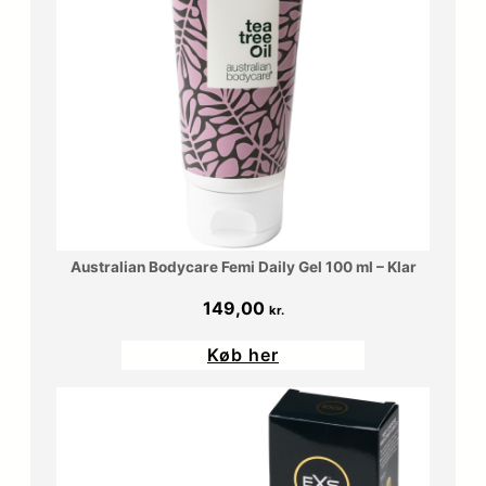
0
r
0
.
.
k
r
.
Australian Bodycare Femi Daily Gel 100 ml – Klar
.
149,00
kr.
Køb her