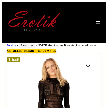
Forside
–
Favoritter
–
NORTIE Gry Bundløs Bodystocking med Lange
Ærmer – Black – One Size
AKTUELLE TILBUD – SE DEM HER
Tilbud!