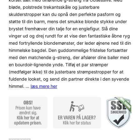
kundebed
bløde, polstrede trekantsskåle og justerbare
ømmels
skulderstropper kan du opnå den perfekte pasform og
er
støtte til din barm, mens det smukke blonde stykke under
brystet fremhæver din talje for en englefigur. Slå dine
vinger ud og drej rundt for at vise den fantastiske åbne ryg
med fortryllende blondemønster, der leder øjnene ned til din
himmelske bagdel. Den guddommelige fristelse fortsætter
med den matchende g-streng, der afslører dine baller med
en bourdoir-lignende ynde. Tilføj et par strømper
(medfølger ikke) til de justerbare strømpestropper for at
fuldende looket, og send din partner direkte i den syvende
himmel. …
læs mere her