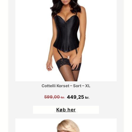
Cottelli Korset – Sort – XL
Den
Den
449,25
599,00
kr.
kr.
oprindelige
aktuelle
Køb her
pris
pris
var:
er:
599,00 kr..
449,25 kr..