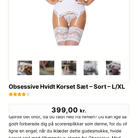
Obsessive Hvidt Korset Sæt – Sort – L/XL
Bedømt
90
som
399,00
kr.
3.8
ud
Gjorde det ondt, da du faldt ned fra himlen? Du kan lige så
af 5
godt forberede dig på scorereplikker som denne, for du vil
baseret
ligne en engel, når du iklæder dette gudesmukke, hvide
på
korset sæt med tilhørende g-streng fra Obsessive. Med