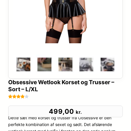
Obsessive Wetlook Korset og Trusser –
Sort – L/XL
Bedømt
46
som
499,00
kr.
3.8
ud
Dette sæt med korset og trusser fra Obsessive er den
af 5
perfekte kombination af sexet og sødt. Det afslørende
baseret