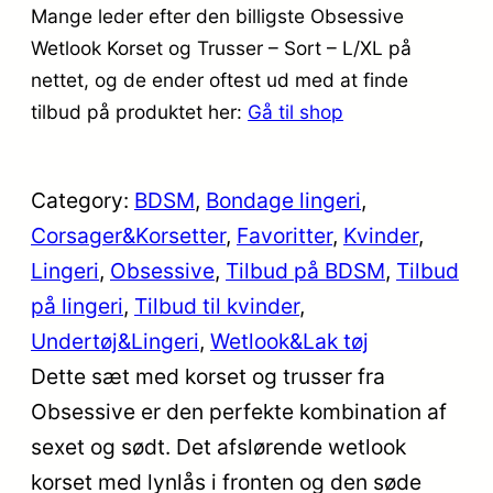
Mange leder efter den billigste Obsessive
Wetlook Korset og Trusser – Sort – L/XL på
nettet, og de ender oftest ud med at finde
tilbud på produktet her:
Gå til shop
Category:
BDSM
, 
Bondage lingeri
, 
Corsager&Korsetter
, 
Favoritter
, 
Kvinder
, 
Lingeri
, 
Obsessive
, 
Tilbud på BDSM
, 
Tilbud
på lingeri
, 
Tilbud til kvinder
, 
Undertøj&Lingeri
, 
Wetlook&Lak tøj
Dette sæt med korset og trusser fra
Obsessive er den perfekte kombination af
sexet og sødt. Det afslørende wetlook
korset med lynlås i fronten og den søde