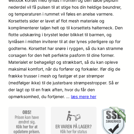
wetlook korset med lynlås i fronten og den søde peplum
på
nederdel vil få pulsen til at stige hos din heldige beundrer,
kundebed
og temperaturen i rummet vil føles en anelse varmere.
ømmels
Korsettets sider er lavet af flot mesh materiale og
er
komplimenterer taljen helt op til korsettets halterneck. Den
flotte udskæring i brystet leder blikket til barmen, og
lynlåsen i midten inviterer til at der lynes yderligere op for
godterne. Korsettet har snøre i ryggen, så du kan stramme
corsagen for den helt perfekte pasform til dine former.
Materialet er behageligt og strækbart, så du kan opleve
maksimal komfort, når du forfører og forkæler. Ifør dig de
frække trusser i mesh og fastgør et par strømper
(medfølger ikke) til de justerbare strømpestropper. Så er
der lagt op til en fræk aften, hvor du får den
opmørksomhed, du fortjener. …
læs mere her