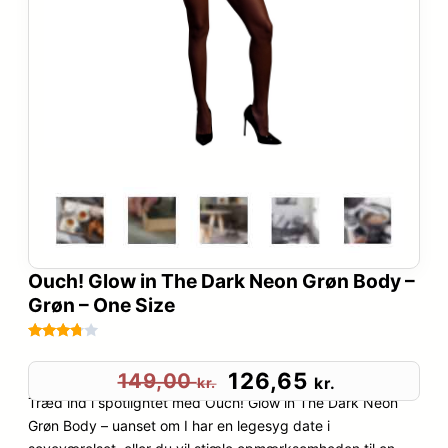
Ouch! Glow in The Dark Neon Grøn Body –
Grøn – One Size
Bedømt
47
som
D
D
126,65
149,00
kr.
kr.
3.7
ud
Træd ind i spotlightet med Ouch! Glow in The Dark Neon
e
e
af 5
Grøn Body – uanset om I har en legesyg date i
baseret