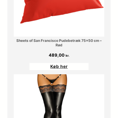
0
r
0
.
.
k
Sheets of San Francisco Pudebetræk 75×50 cm –
r
Rød
489,00
.
kr.
.
Køb her