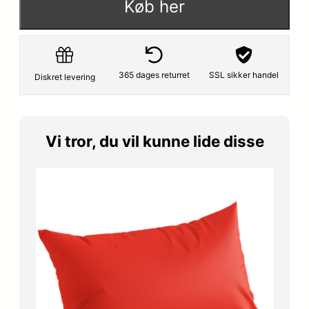
Køb her
p
s
r
e
i
r
365 dages returret
SSL sikker handel
Diskret levering
s
:
v
1
Vi tror, du vil kunne lide disse
a
2
r
6
:
,
1
6
4
5
9
,
k