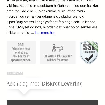
soveværelset, eller du vil stjæle opmærksomheden til en
n
n
på
vild fest.Match den strækbare hofteholder med den frække
kundebe
o
a
crop top, lad dine kurver komme til sin ret og mærk,
dømmel
hvordan du ser lækker ud,mens du stadig føler dig
ser
p
k
tilpas.Brug sættet i dagslys for et farverigt look – eller hop
under UV-lyset og nyd, hvordan det lyser op og sender alle
r
t
blikke mod dig. …
læs mere her
i
u
n
e
d
l
e
l
l
e
i
p
g
r
e
i