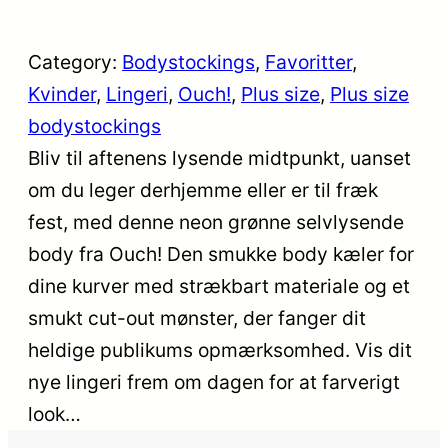
Category:
Bodystockings
, 
Favoritter
, 
Kvinder
, 
Lingeri
, 
Ouch!
, 
Plus size
, 
Plus size
bodystockings
Bliv til aftenens lysende midtpunkt, uanset
om du leger derhjemme eller er til fræk
fest, med denne neon grønne selvlysende
body fra Ouch! Den smukke body kæler for
dine kurver med strækbart materiale og et
smukt cut-out mønster, der fanger dit
heldige publikums opmærksomhed. Vis dit
nye lingeri frem om dagen for at farverigt
look…