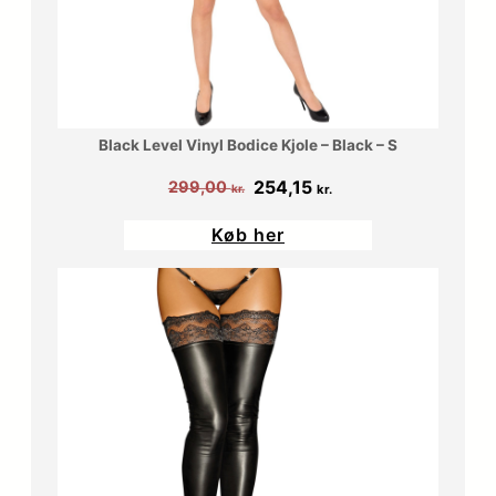
0
r
0
.
.
Black Level Vinyl Bodice Kjole – Black – S
k
Den
Den
254,15
299,00
r
kr.
kr.
oprindelige
aktuelle
.
Køb her
pris
pris
.
var:
er:
299,00 kr..
254,15 kr..