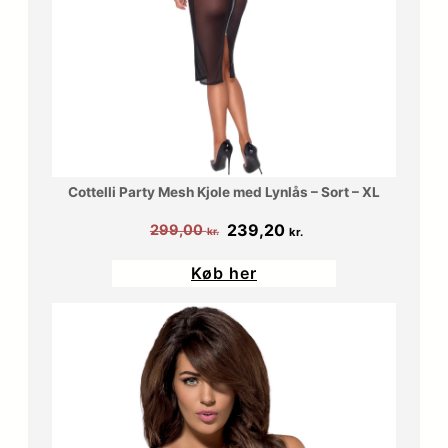
Cottelli Party Mesh Kjole med Lynlås – Sort – XL
Den
Den
239,20
299,00
kr.
kr.
oprindelige
aktuelle
Køb her
pris
pris
var:
er:
299,00 kr..
239,20 kr..