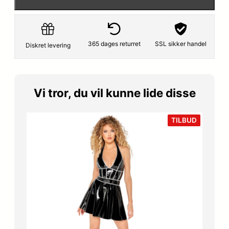
p
s
r
e
i
r
365 dages returret
SSL sikker handel
Diskret levering
s
:
v
1
Vi tror, du vil kunne lide disse
a
2
VARE
TILBUD
r
6
PÅ
TILBUD
:
,
1
6
4
5
9
,
k