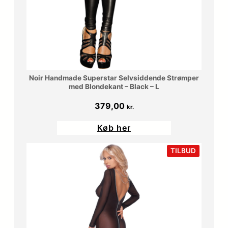
Noir Handmade Superstar Selvsiddende Strømper
med Blondekant – Black – L
379,00
kr.
Køb her
VARE
TILBUD
PÅ
TILBUD