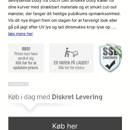
selvlysende body fra Ouch! Den smukke body kæler for
n
n
kundebedø
dine kurver med strækbart materiale og et smukt cut-out
mmelser
o
a
mønster, der fanger dit heldige publikums opmærksomhed.
Vis dit nye lingeri frem om dagen for at farverigt look eller
p
k
gå på jagt efter UV lys og lad dinsmukke krop lyse op. …
læs mere her
r
t
i
u
n
e
d
l
e
l
l
e
i
p
g
r
e
i
Køb her