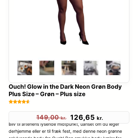
Ouch! Glow in the Dark Neon Grøn Body
Plus Size – Grøn – Plus size
Bedømt
92
som
4.5
D
D
126,65
149,00
kr.
kr.
ud af 5
Bliv til aftenens lysende midtpunkt, uanset om du leger
e
e
baseret
derhjemme eller er til fræk fest, med denne neon grønne
på