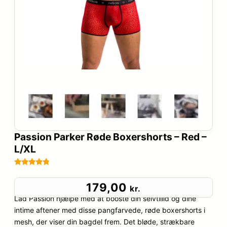
Passion Parker Røde Boxershorts – Red –
L/XL
Bedømt
47
som
4.7
179,00
kr.
ud af 5
Lad Passion hjælpe med at booste din selvtillid og dine
baseret
intime aftener med disse pangfarvede, røde boxershorts i
på
mesh, der viser din bagdel frem. Det bløde, strækbare
kundebedø