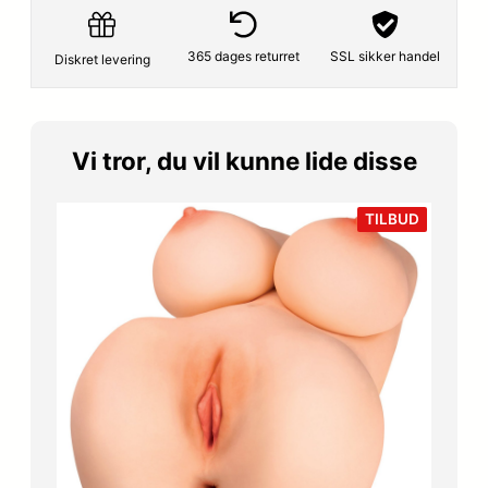
365 dages returret
SSL sikker handel
Diskret levering
Vi tror, du vil kunne lide disse
VARE
TILBUD
PÅ
TILBUD