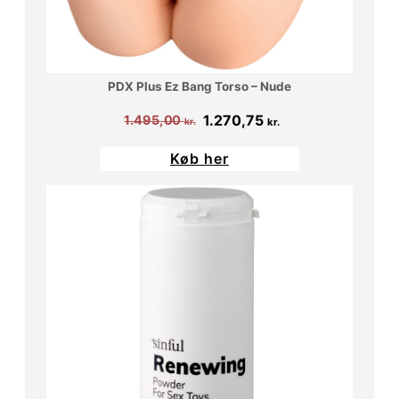
PDX Plus Ez Bang Torso – Nude
Den
Den
1.270,75
1.495,00
kr.
kr.
oprindelige
aktuelle
Køb her
pris
pris
var:
er:
1.495,00 kr..
1.270,75 kr..