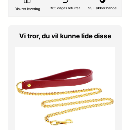
r
e
365 dages returret
SSL sikker handel
Diskret levering
i
r
s
:
Vi tror, du vil kunne lide disse
v
2
a
5
r
4
:
,
2
1
9
5
9
,
k
0
r