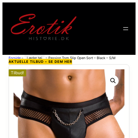
Forside
–
Læder tøj
–
Passion Tom Slip Open Sort – Black – S/M
AKTUELLE TILBUD – SE DEM HER
Tilbud!