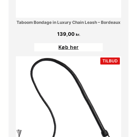
0
.
.
Taboom Bondage in Luxury Chain Leash – Bordeaux
k
139,00
kr.
r
Køb her
.
VARE
TILBUD
PÅ
.
TILBUD