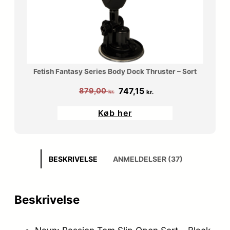
Fetish Fantasy Series Body Dock Thruster – Sort
Den
Den
747,15
879,00
kr.
kr.
oprindelige
aktuelle
Køb her
pris
pris
var:
er:
879,00 kr..
747,15 kr..
BESKRIVELSE
ANMELDELSER (37)
Beskrivelse