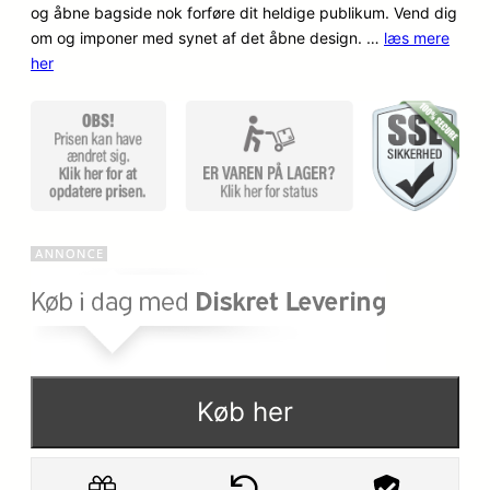
o
a
og åbne bagside nok forføre dit heldige publikum. Vend dig
om og imponer med synet af det åbne design. …
læs mere
p
k
her
r
t
i
u
n
e
d
l
e
l
l
e
i
p
g
r
Køb her
e
i
p
s