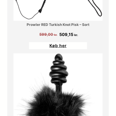
Prowler RED Turkish Knot Pisk – Sort
Den
Den
509,15
599,00
kr.
kr.
oprindelige
aktuelle
Køb her
pris
pris
var:
er:
599,00 kr..
509,15 kr..