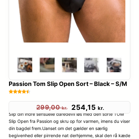
Passion Tom Slip Open Sort – Black – S/M
Bedømt
37
som
4.4
D
D
254,15
299,00
kr.
kr.
ud af 5
Slip din indre sensuelle daredevil løs med den sorte TOM
e
e
baseret
Slip Open fra Passion og skru op for varmen, imens du viser
på
din bagdel frem.Uanset om det gælder en særlig
n
n
kundebedø
begivenhed eller pirrende nat derhjemme, skal den rå kæde
mmelser