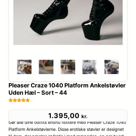
Pleaser Craze 1040 Platform Ankelstøvler
Uden Hæl – Sort – 44
Bedømt
64
som
4.9
1.395,00
kr.
ud af 5
Gør alle dine outfits endnu flottere med Pleaser Craze 1040
baseret på
Platform Ankelstøvlerne. Disse erotiske støvler er designet
kundebedø