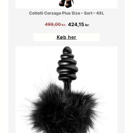
Cottelli Corsage Plus Size – Sort – 4XL
Den
Den
424,15
499,00
kr.
kr.
oprindelige
aktuelle
Køb her
pris
pris
var:
er:
499,00 kr..
424,15 kr..