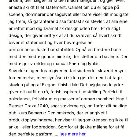
til dem, der nægter at falde i med mængden, og gør hvert
mmelser
eneste skridt til et statement. Uanset om du er oppe på
scenen, dominerer dansegulvet eller bare viser dit modigste
jeg frem, så garanterer disse fantastiske støvler, at alle øjne
er rettet mod dig.Dramatisk design uden hæl: Et dristigt
design, der giver indtryk af at du svæver, så hvert skridt
bliver et statement og hver bevægelse en
performance.Justerbar stabilitet: Opnå en bredere base
med den medfølgende minikile, der støtter din balance. Der
medfølger værktøj og manual.Snøre og lynlås:
Snørelukningen foran giver en tætsiddende, skræddersyet
fornemmelse, mens lynlåsen i siden gør det nemt at tage
støvlen på og af.Elegant finish i lak: Det højglansede ydre
giver dit outfit en rå, fetishinspireret udstråling.Perfekt til
poledance, fetishbrug og masser af opmærksomhed. Hop i
Pleaser Craze 1040, snør støvlerne op, og forfør dit heldige
publikum.Bemærk: Den omkreds, der er angivet i
produktoplysningerne, henviser til lægomkredsen og ikke til
ankel- eller fodbredden. Sørgfor at tjekke målene for at få
den perfekte pasform. …
læs mere her