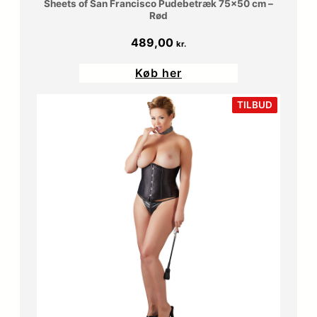
Sheets of San Francisco Pudebetræk 75×50 cm –
Rød
489,00
kr.
Køb her
VARE
TILBUD
PÅ
TILBUD