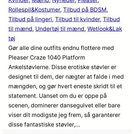
Kvinder
, 
Mænd
, 
Nyheder
, 
Pleaser
, 
Rollespil&Kostumer
, 
Tilbud på BDSM
, 
Tilbud på lingeri
, 
Tilbud til kvinder
, 
Tilbud
til mænd
, 
Undertøj til mænd
, 
Wetlook&Lak
tøj
Gør alle dine outfits endnu flottere med
Pleaser Craze 1040 Platform
Ankelstøvlerne. Disse erotiske støvler er
designet til dem, der nægter at falde i med
mængden, og gør hvert eneste skridt til et
statement. Uanset om du er oppe på
scenen, dominerer dansegulvet eller bare
viser dit modigste jeg frem, så garanterer
disse fantastiske støvler,…