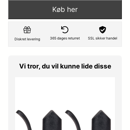
p
s
Køb her
r
e
i
r
s
:
365 dages returret
SSL sikker handel
Diskret levering
v
1
a
5
Vi tror, du vil kunne lide disse
r
2
:
,
1
1
7
5
9
,
k