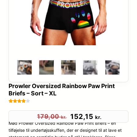
Prowler Oversized Rainbow Paw Print
Briefs – Sort – XL
Bedømt
14
som
D
D
152,15
179,00
kr.
kr.
3.9
ud
Mød Prowler Oversized Rainbow Paw Print Briefs – en
e
e
af 5
tilføjelse til undertøjsskuffen, der er designet til at lave et
baseret