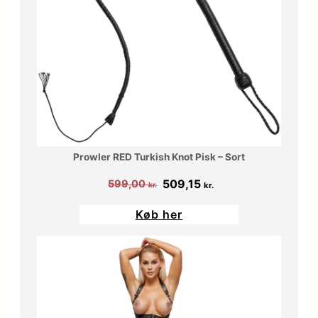
Prowler RED Turkish Knot Pisk – Sort
Den
Den
509,15
599,00
kr.
kr.
oprindelige
aktuelle
Køb her
pris
pris
var:
er:
599,00 kr..
509,15 kr..