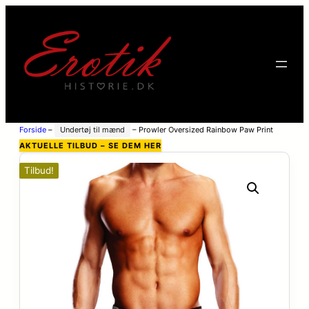
Forside
–
Undertøj til mænd
–
Prowler Oversized Rainbow Paw Print
Briefs – Sort – XL
AKTUELLE TILBUD – SE DEM HER
Tilbud!