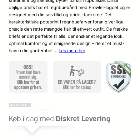
statement og samtidig byder på stil i topklasse. Disse
n
n
på
dejlige briefs har et regnbuebånd med Prowler-logoet og er
kundebed
o
a
designet med din selvtillid og pride i tankerne. Det
ømmels
karakteristiske poteprint i regnbuefarver foran giver lige
er
p
k
præcis den rette mængde flair til ethvert outfit. De frække
briefs er det perfekte til alle, der ønsker et legende look,
r
t
optimal komfort og et smigrende design – de er et must-
i
u
have i din garderobe! …
læs mere her
n
e
d
l
e
l
l
e
i
p
g
r
e
i