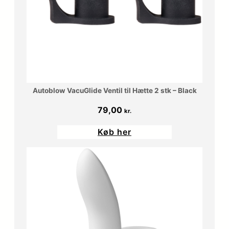
0
r
0
.
.
k
r
Autoblow VacuGlide Ventil til Hætte 2 stk – Black
.
79,00
kr.
.
Køb her