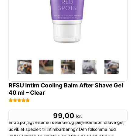
RFSU Intim Cooling Balm After Shave Gel
40 ml – Clear
Bedømt
75
som
4.9
99,00
kr.
ud af 5
Er du på jagt efter en kølende og plejende after shave gel,
baseret på
udviklet specielt til intimbarbering? Den følsomme hud
kundebedø