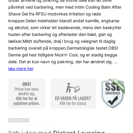
under armene og omkring de intime dele kan let blive
mmelser
påvirket ved barbering, men med Intim Cooling Balm After
Shave Gel fra RFSU modvirkes irritation og røde
knopper.Gelen indeholder blandt andet kamille, engkarse
og alkohol, som virker let bedøvende, mens den beskytter
huden efter barbering og efterlader den blød, glat og
lækker.Mildt duftende, drøj i brug og velegnet til daglig
barbering overalt på kroppen.Dermatologisk testet.OBS!
Denne gel hed tidligere Nice'n’ Cool, og er stadig begge
dele. Det er kun navn og pakning, der har ændret sig. …
læs mere her