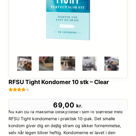
RFSU Tight Kondomer 10 stk – Clear
Bedømt
90
som
4
69,00
kr.
ud af 5
Nu kan du få maksimal beskyttelse i slim fit størrelse med
baseret
RFSU Tight kondomerne i praktisk 10-pak. Det smalle
på
kondom giver dig en dejlig stram og sikker fornemmelse,
kundebed
selv når legen bliver heftig. Kondomerne er lavet i den
ømmels