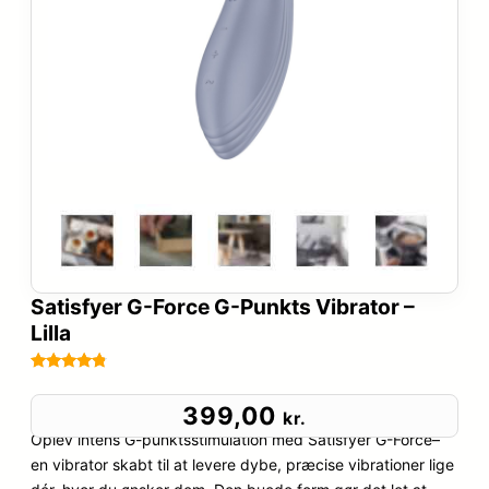
Satisfyer G-Force G-Punkts Vibrator –
Lilla
Bedømt
51
som
4.7
399,00
kr.
ud af 5
Oplev intens G-punktsstimulation med Satisfyer G-Force–
baseret
en vibrator skabt til at levere dybe, præcise vibrationer lige
på