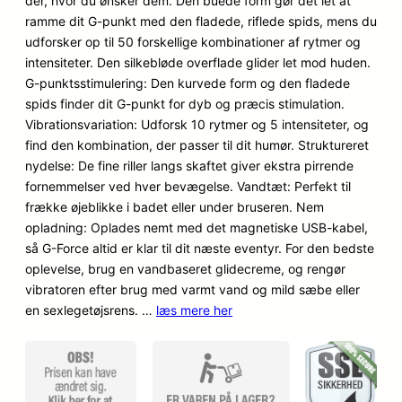
dér, hvor du ønsker dem. Den buede form gør det let at
kundebedø
ramme dit G-punkt med den fladede, riflede spids, mens du
mmelser
udforsker op til 50 forskellige kombinationer af rytmer og
intensiteter. Den silkebløde overflade glider let mod huden.
G-punktsstimulering: Den kurvede form og den fladede
spids finder dit G-punkt for dyb og præcis stimulation.
Vibrationsvariation: Udforsk 10 rytmer og 5 intensiteter, og
find den kombination, der passer til dit humør. Struktureret
nydelse: De fine riller langs skaftet giver ekstra pirrende
fornemmelser ved hver bevægelse. Vandtæt: Perfekt til
frække øjeblikke i badet eller under bruseren. Nem
opladning: Oplades nemt med det magnetiske USB-kabel,
så G-Force altid er klar til dit næste eventyr. For den bedste
oplevelse, brug en vandbaseret glidecreme, og rengør
vibratoren efter brug med varmt vand og mild sæbe eller
en sexlegetøjsrens. …
læs mere her