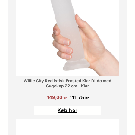
Willie City Realistisk Frosted Klar Dildo med
Sugekop 22 cm – Klar
Den
Den
111,75
149,00
kr.
kr.
oprindelige
aktuelle
Køb her
pris
pris
var:
er:
149,00 kr..
111,75 kr..