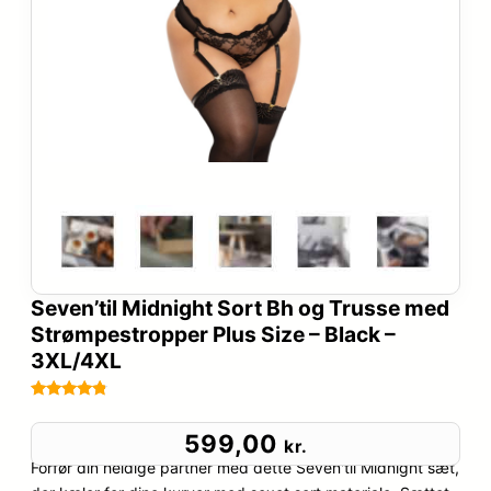
Seven’til Midnight Sort Bh og Trusse med
Strømpestropper Plus Size – Black –
3XL/4XL
Bedømt
97
som
4.7
599,00
kr.
ud af 5
Forfør din heldige partner med dette Seven'til Midnight sæt,
baseret