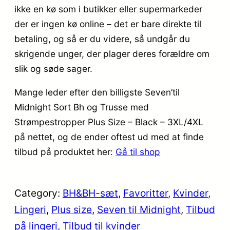
ikke en kø som i butikker eller supermarkeder
der er ingen kø online – det er bare direkte til
betaling, og så er du videre, så undgår du
skrigende unger, der plager deres forældre om
slik og søde sager.
Mange leder efter den billigste Seven’til
Midnight Sort Bh og Trusse med
Strømpestropper Plus Size – Black – 3XL/4XL
på nettet, og de ender oftest ud med at finde
tilbud på produktet her:
Gå til shop
Category:
BH&BH-sæt
, 
Favoritter
, 
Kvinder
, 
Lingeri
, 
Plus size
, 
Seven til Midnight
, 
Tilbud
på lingeri
, 
Tilbud til kvinder