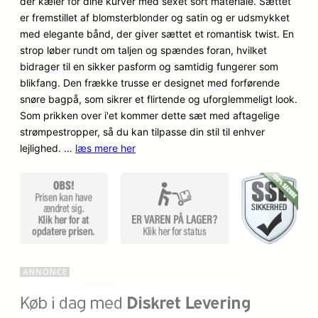
der kæler for dine kurver med sexet sort materiale. Sættet
på
er fremstillet af blomsterblonder og satin og er udsmykket
kundebedø
med elegante bånd, der giver sættet et romantisk twist. En
mmelser
strop løber rundt om taljen og spændes foran, hvilket
bidrager til en sikker pasform og samtidig fungerer som
blikfang. Den frække trusse er designet med forførende
snøre bagpå, som sikrer et flirtende og uforglemmeligt look.
Som prikken over i'et kommer dette sæt med aftagelige
strømpestropper, så du kan tilpasse din stil til enhver
lejlighed. …
læs mere her