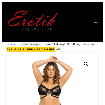
Forside
–
Tilbud på lingeri
–
Seven’til Midnight Sort Bh og Trusse med
Strømpestropper Plus Size – Black – 3XL/4XL
AKTUELLE TILBUD – SE DEM HER