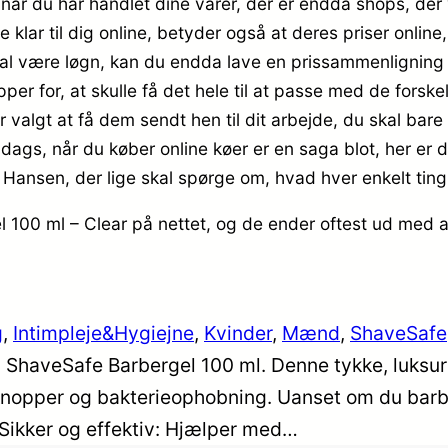
 når du har handlet dine varer, der er endda shops, de
 klar til dig online, betyder også at deres priser online
skal være løgn, kan du endda lave en prissammenligning
per for, at skulle få det hele til at passe med de forsk
ar valgt at få dem sendt hen til dit arbejde, du skal bar
dags, når du køber online køer er en saga blot, her er d
 Hansen, der lige skal spørge om, hvad hver enkelt ting
 100 ml – Clear på nettet, og de ender oftest ud med a
g
, 
Intimpleje&Hygiejne
, 
Kvinder
, 
Mænd
, 
ShaveSafe
med ShaveSafe Barbergel 100 ml. Denne tykke, luksu
nopper og bakterieophobning. Uanset om du barberer
Sikker og effektiv: Hjælper med…