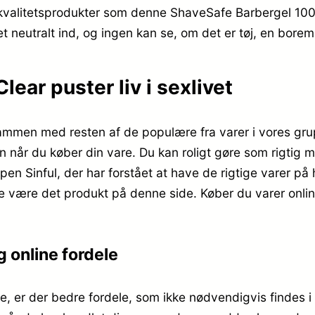
kvalitetsprodukter som denne ShaveSafe Barbergel 100
 neutralt ind, og ingen kan se, om det er tøj, en boremas
ear puster liv i sexlivet
mmen med resten af de populære fra varer i vores grup
en når du køber din vare. Du kan roligt gøre som rigtig 
en Sinful, der har forstået at have de rigtige varer 
nde være det produkt på denne side. Køber du varer onl
 online fordele
e, er der bedre fordele, som ikke nødvendigvis findes i