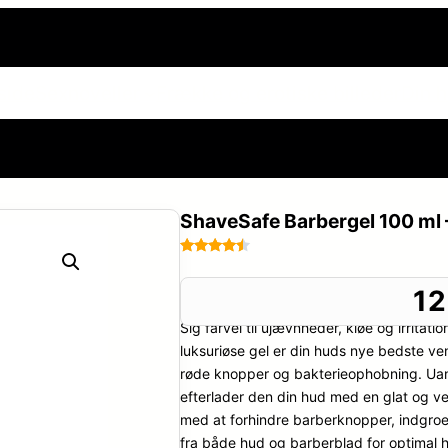
side
Sexnoveller
Frække og erotiske billeder
Din h
ShaveSafe Barbergel 100 ml 
Bedømt
53
som
4.4
1
ud af 5
Sig farvel til ujævnheder, kløe og irrit
baseret
på
luksuriøse gel er din huds nye bedste ve
kundebedø
røde knopper og bakterieophobning. Uanse
mmelser
efterlader den din hud med en glat og ve
med at forhindre barberknopper, indgroede
fra både hud og barberblad for optimal h