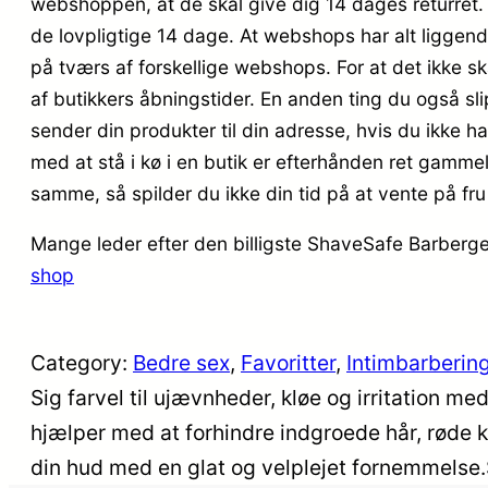
webshoppen, at de skal give dig 14 dages returret.
de lovpligtige 14 dage. At webshops har alt liggende
på tværs af forskellige webshops. For at det ikke 
af butikkers åbningstider. En anden ting du også slip
sender din produkter til din adresse, hvis du ikke h
med at stå i kø i en butik er efterhånden ret gammel
samme, så spilder du ikke din tid på at vente på fru
Mange leder efter den billigste ShaveSafe Barbergel
shop
Category:
Bedre sex
, 
Favoritter
, 
Intimbarberin
Sig farvel til ujævnheder, kløe og irritation 
hjælper med at forhindre indgroede hår, røde k
din hud med en glat og velplejet fornemmelse.