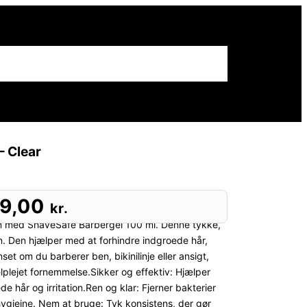
istorie
Sexlegetøj
Om erotikhistorie.dk
– Clear
29,00
kr.
ation med ShaveSafe Barbergel 100 ml. Denne tykke,
n. Den hjælper med at forhindre indgroede hår,
t om du barberer ben, bikinilinje eller ansigt,
lplejet fornemmelse.Sikker og effektiv: Hjælper
 hår og irritation.Ren og klar: Fjerner bakterier
ygiejne. Nem at bruge: Tyk konsistens, der gør